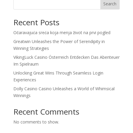
Search
Recent Posts
Očaravajuća sreća koja menja život na prvi pogled
Greatwin Unleashes the Power of Serendipity in
Winning Strategies
VikingLuck Casino Österreich Entdecken Das Abenteuer
Im Spielraum
Unlocking Great Wins Through Seamless Login
Experiences
Dolly Casino Casino Unleashes a World of Whimsical
Winnings
Recent Comments
No comments to show.