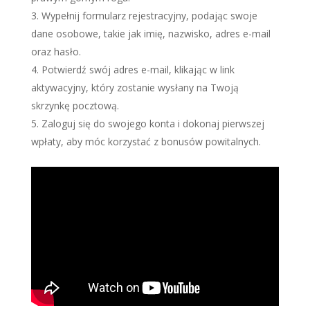
Wypełnij formularz rejestracyjny, podając swoje
dane osobowe, takie jak imię, nazwisko, adres e-mail
oraz hasło.
Potwierdź swój adres e-mail, klikając w link
aktywacyjny, który zostanie wysłany na Twoją
skrzynkę pocztową.
Zaloguj się do swojego konta i dokonaj pierwszej
wpłaty, aby móc korzystać z bonusów powitalnych.