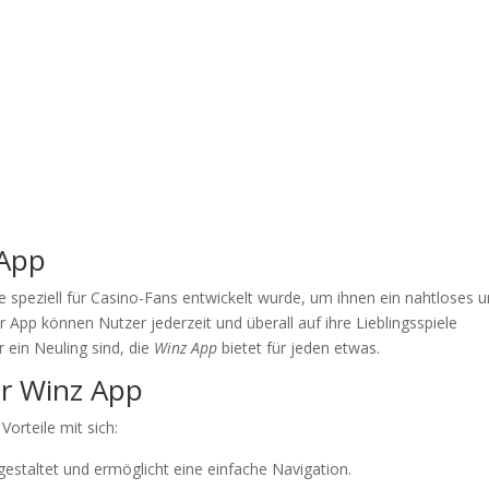
 App
e speziell für Casino-Fans entwickelt wurde, um ihnen ein nahtloses 
r App können Nutzer jederzeit und überall auf ihre Lieblingsspiele
r ein Neuling sind, die
Winz App
bietet für jeden etwas.
er Winz App
Vorteile mit sich:
 gestaltet und ermöglicht eine einfache Navigation.