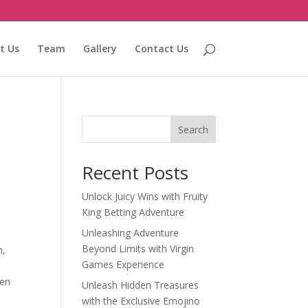
t Us
Team
Gallery
Contact Us
Search
Recent Posts
Unlock Juicy Wins with Fruity
King Betting Adventure
Unleashing Adventure
Beyond Limits with Virgin
n,
Games Experience
ten
Unleash Hidden Treasures
with the Exclusive Emojino