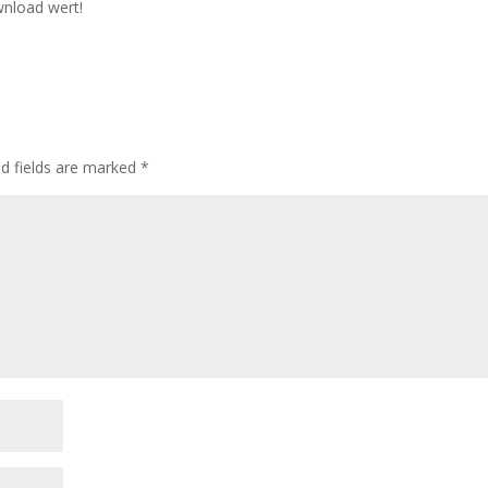
wnload wert!
ed fields are marked
*