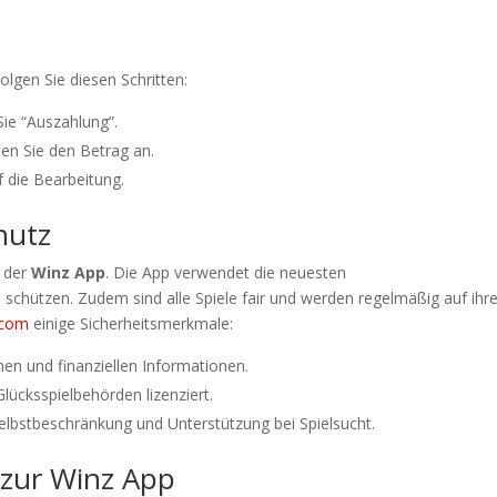
olgen Sie diesen Schritten:
ie “Auszahlung”.
en Sie den Betrag an.
f die Bearbeitung.
hutz
n der
Winz App
. Die App verwendet die neuesten
schützen. Zudem sind alle Spiele fair und werden regelmäßig auf ihr
.com
einige Sicherheitsmerkmale:
hen und finanziellen Informationen.
ücksspielbehörden lizenziert.
elbstbeschränkung und Unterstützung bei Spielsucht.
n zur Winz App