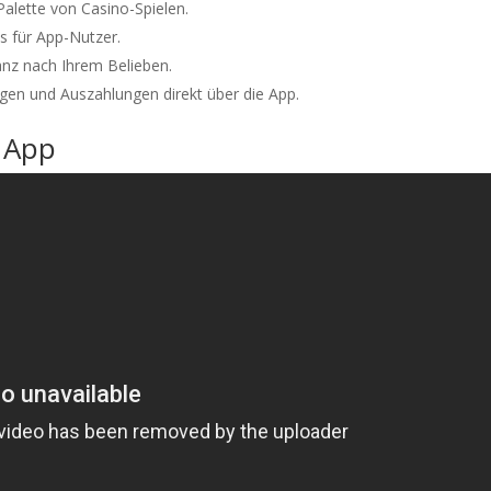
Palette von Casino-Spielen.
s für App-Nutzer.
ganz nach Ihrem Belieben.
gen und Auszahlungen direkt über die App.
z App