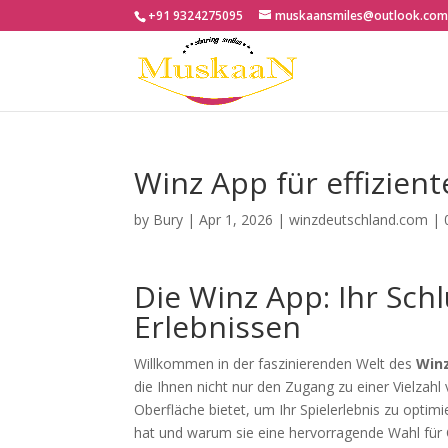
+91 9324275095
muskaansmiles@outlook.co
Winz App für effizie
by
Bury
|
Apr 1, 2026
|
winzdeutschland.com
|
Die Winz App: Ihr Sch
Erlebnissen
Willkommen in der faszinierenden Welt des
Win
die Ihnen nicht nur den Zugang zu einer Vielzahl
Oberfläche bietet, um Ihr Spielerlebnis zu opti
hat und warum sie eine hervorragende Wahl für C