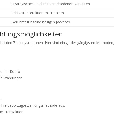
Strategisches Spiel mit verschiedenen Varianten
Echtzeit-Interaktion mit Dealern
Berühmt für seine riesigen Jackpots
ahlungsmöglichkeiten
tät bei den Zahlungsoptionen. Hier sind einige der gängigsten Methoden,
uf Ihr Konto
ale Währungen
n.
 Ihre bevorzugte Zahlungsmethode aus.
ie Transaktion.