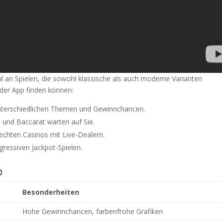
 an Spielen, die sowohl klassische als auch moderne Varianten
n der App finden können:
unterschiedlichen Themen und Gewinnchancen.
e und Baccarat warten auf Sie.
echten Casinos mit Live-Dealern.
ressiven Jackpot-Spielen.
p
Besonderheiten
Hohe Gewinnchancen, farbenfrohe Grafiken