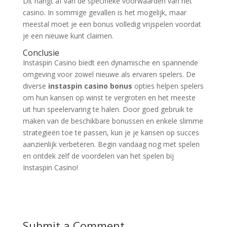
Dit hangt af van de specifieke voorwaarden van het
casino. In sommige gevallen is het mogelijk, maar
meestal moet je een bonus volledig vrijspelen voordat
je een nieuwe kunt claimen.
Conclusie
Instaspin Casino biedt een dynamische en spannende
omgeving voor zowel nieuwe als ervaren spelers. De
diverse
instaspin casino bonus
opties helpen spelers
om hun kansen op winst te vergroten en het meeste
uit hun speelervaring te halen. Door goed gebruik te
maken van de beschikbare bonussen en enkele slimme
strategieën toe te passen, kun je je kansen op succes
aanzienlijk verbeteren. Begin vandaag nog met spelen
en ontdek zelf de voordelen van het spelen bij
Instaspin Casino!
Submit a Comment