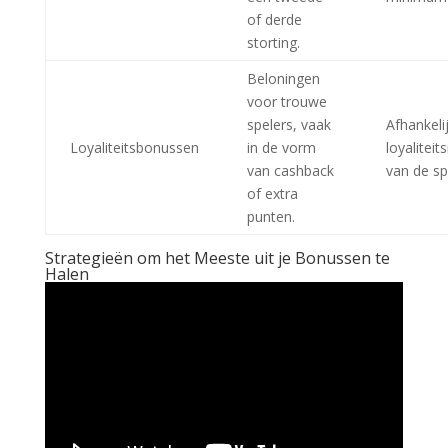
of derde
storting.
Beloningen
voor trouwe
spelers, vaak
Afhankeli
Loyaliteitsbonussen
in de vorm
loyaliteit
van cashback
van de sp
of extra
punten.
Strategieën om het Meeste uit je Bonussen te
Halen