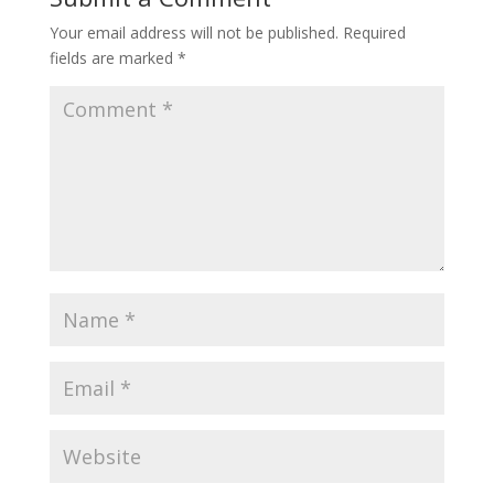
Your email address will not be published.
Required
fields are marked
*