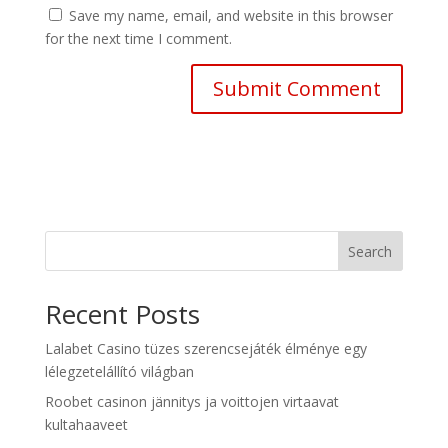
Save my name, email, and website in this browser
for the next time I comment.
Search
Recent Posts
Lalabet Casino tüzes szerencsejáték élménye egy
lélegzetelállító világban
Roobet casinon jännitys ja voittojen virtaavat
kultahaaveet