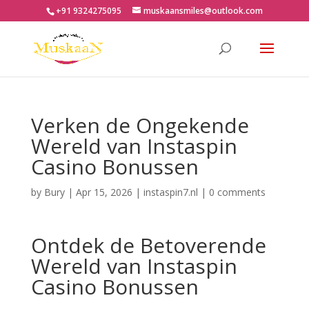
+91 9324275095
muskaansmiles@outlook.com
Verken de Ongekende
Wereld van Instaspin
Casino Bonussen
by
Bury
|
Apr 15, 2026
|
instaspin7.nl
|
0 comments
Ontdek de Betoverende
Wereld van Instaspin
Casino Bonussen