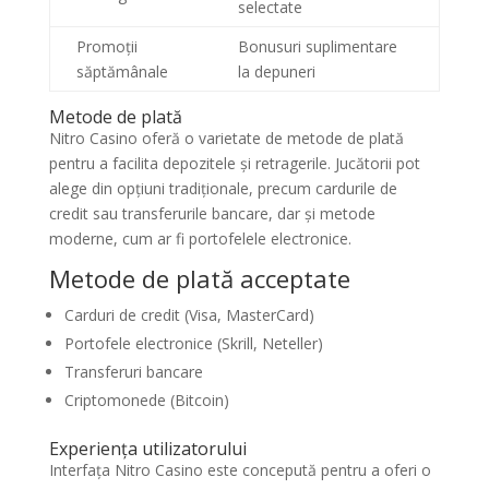
selectate
Promoții
Bonusuri suplimentare
săptămânale
la depuneri
Metode de plată
Nitro Casino oferă o varietate de metode de plată
pentru a facilita depozitele și retragerile. Jucătorii pot
alege din opțiuni tradiționale, precum cardurile de
credit sau transferurile bancare, dar și metode
moderne, cum ar fi portofelele electronice.
Metode de plată acceptate
Carduri de credit (Visa, MasterCard)
Portofele electronice (Skrill, Neteller)
Transferuri bancare
Criptomonede (Bitcoin)
Experiența utilizatorului
Interfața Nitro Casino este concepută pentru a oferi o