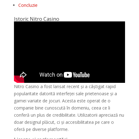
Concluzie
Istoric Nitro Casino
Nitro Casino a fost lansat recent și a câștigat rapid
popularitate datorită interfeței sale prietenoase și a
gamei variate de jocuri. Acesta este operat de o
companie bine cunoscută în domeniu, ceea ce îi
conferă un plus de credibilitate. Utilizatorii apreciază nu
doar designul plăcut, ci și accesibilitatea pe care o
oferă pe diverse platforme.