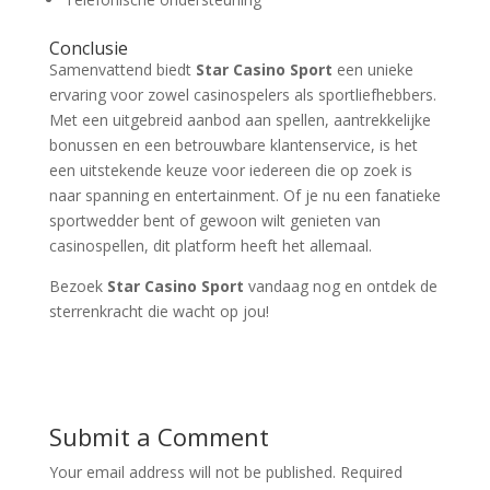
Conclusie
Samenvattend biedt
Star Casino Sport
een unieke
ervaring voor zowel casinospelers als sportliefhebbers.
Met een uitgebreid aanbod aan spellen, aantrekkelijke
bonussen en een betrouwbare klantenservice, is het
een uitstekende keuze voor iedereen die op zoek is
naar spanning en entertainment. Of je nu een fanatieke
sportwedder bent of gewoon wilt genieten van
casinospellen, dit platform heeft het allemaal.
Bezoek
Star Casino Sport
vandaag nog en ontdek de
sterrenkracht die wacht op jou!
Submit a Comment
Your email address will not be published.
Required