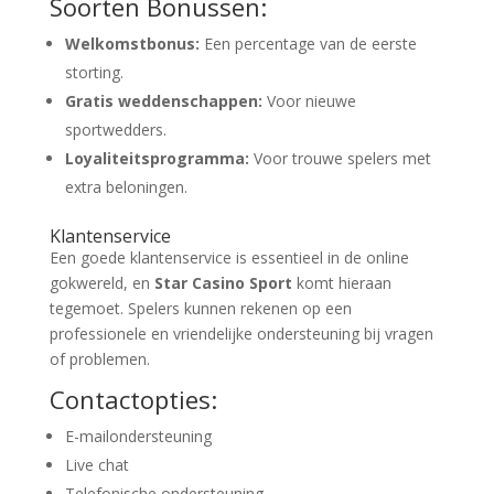
Soorten Bonussen:
Welkomstbonus:
Een percentage van de eerste
storting.
Gratis weddenschappen:
Voor nieuwe
sportwedders.
Loyaliteitsprogramma:
Voor trouwe spelers met
extra beloningen.
Klantenservice
Een goede klantenservice is essentieel in de online
gokwereld, en
Star Casino Sport
komt hieraan
tegemoet. Spelers kunnen rekenen op een
professionele en vriendelijke ondersteuning bij vragen
of problemen.
Contactopties:
E-mailondersteuning
Live chat
Telefonische ondersteuning