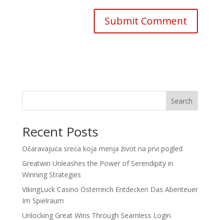
Search
Recent Posts
Očaravajuća sreća koja menja život na prvi pogled
Greatwin Unleashes the Power of Serendipity in
Winning Strategies
VikingLuck Casino Österreich Entdecken Das Abenteuer
Im Spielraum
Unlocking Great Wins Through Seamless Login