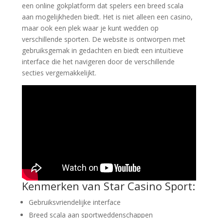
een online gokplatform dat spelers een breed scala
aan mogelijkheden biedt. Het is niet alleen een casino,
maar ook een plek waar je kunt wedden op
verschillende sporten. De website is ontworpen met
gebruiksgemak in gedachten en biedt een intuïtieve
interface die het navigeren door de verschillende
secties vergemakkelijkt.
Kenmerken van Star Casino Sport:
Gebruiksvriendelijke interface
Breed scala aan sportweddenschappen