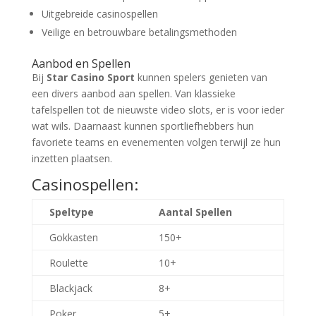
Uitgebreide casinospellen
Veilige en betrouwbare betalingsmethoden
Aanbod en Spellen
Bij
Star Casino Sport
kunnen spelers genieten van
een divers aanbod aan spellen. Van klassieke
tafelspellen tot de nieuwste video slots, er is voor ieder
wat wils. Daarnaast kunnen sportliefhebbers hun
favoriete teams en evenementen volgen terwijl ze hun
inzetten plaatsen.
Casinospellen:
Speltype
Aantal Spellen
Gokkasten
150+
Roulette
10+
Blackjack
8+
Poker
5+