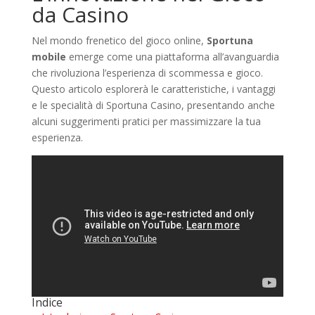
da Casino
Nel mondo frenetico del gioco online,
Sportuna
mobile
emerge come una piattaforma all’avanguardia
che rivoluziona l’esperienza di scommessa e gioco.
Questo articolo esplorerà le caratteristiche, i vantaggi
e le specialità di Sportuna Casino, presentando anche
alcuni suggerimenti pratici per massimizzare la tua
esperienza.
Indice