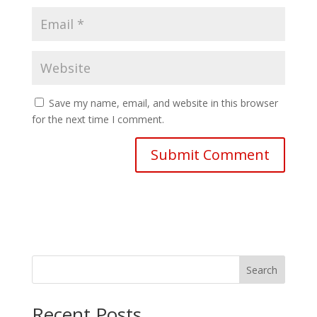
Save my name, email, and website in this browser
for the next time I comment.
Search
Recent Posts