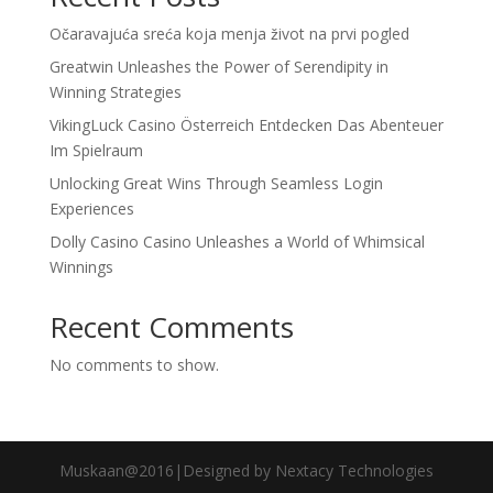
Očaravajuća sreća koja menja život na prvi pogled
Greatwin Unleashes the Power of Serendipity in
Winning Strategies
VikingLuck Casino Österreich Entdecken Das Abenteuer
Im Spielraum
Unlocking Great Wins Through Seamless Login
Experiences
Dolly Casino Casino Unleashes a World of Whimsical
Winnings
Recent Comments
No comments to show.
Muskaan@2016|Designed by Nextacy Technologies