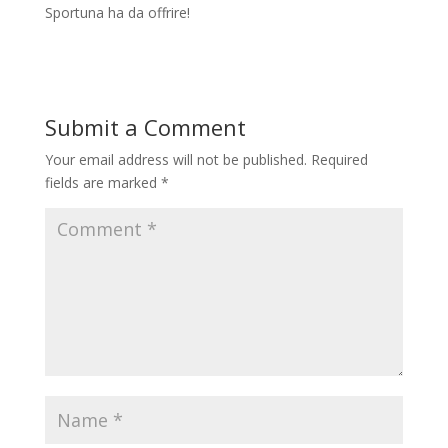
Sportuna ha da offrire!
Submit a Comment
Your email address will not be published.
Required
fields are marked
*