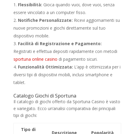
Flessibilità:
Gioca quando vuoi, dove vuoi, senza
essere vincolato a un computer fisso.
Notifiche Personalizzate:
Ricevi aggiornamenti su
nuove promozioni e giochi direttamente sul tuo
dispositivo mobile.
Facilità di Registrazione e Pagamento:
Registrati e effettua depositi rapidamente con metodi
sportuna online casino
di pagamento sicuri.
Funzionalità Ottimizzata:
L’app è ottimizzata per i
diversi tipi di dispositivi mobili, inclusi smartphone e
tablet.
Catalogo Giochi di Sportuna
Il catalogo di giochi offerto da Sportuna Casino è vasto
e variegato. Ecco un’analisi comparativa dei principali
tipi di giochi:
Tipo di
Descrizione
Popolarità