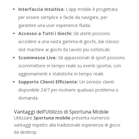
Interfaccia Intuitiva:
L’app mobile è progettata
per essere semplice e facile da navigare, per
garantire una user experience fluida.
Accesso a Tutti i Giochi:
Gli utenti possono
accedere a una vasta gamma di giochi, dai classici
slot machine ai giochi da tavolo più sofisticati.
Scommesse Live:
Gli appassionati di sport possono
scommettere in tempo reale su eventi sportivi, con
aggiornamenti e statistiche in tempo reale.
Supporto Clienti Efficiente:
Un servizio clienti
disponibile 24/7 per risolvere qualsiasi problema o
domanda.
Vantaggi dell’Utilizzo di Sportuna Mobile
Utilizzare
Sportuna mobile
presenta numerosi
vantaggi rispetto alla tradizionale esperienza di gioco
da desktop: