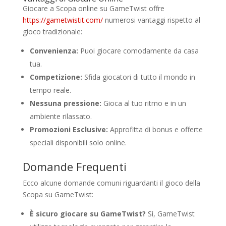
Giocare a Scopa online su GameTwist offre
https://gametwistit.com/
numerosi vantaggi rispetto al
gioco tradizionale:
Convenienza:
Puoi giocare comodamente da casa
tua.
Competizione:
Sfida giocatori di tutto il mondo in
tempo reale.
Nessuna pressione:
Gioca al tuo ritmo e in un
ambiente rilassato.
Promozioni Esclusive:
Approfitta di bonus e offerte
speciali disponibili solo online.
Domande Frequenti
Ecco alcune domande comuni riguardanti il gioco della
Scopa su GameTwist:
È sicuro giocare su GameTwist?
Sì, GameTwist