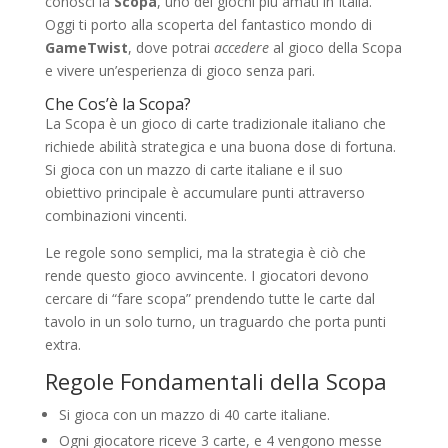
conosci la
Scopa
, uno dei giochi più amati in Italia.
Oggi ti porto alla scoperta del fantastico mondo di
GameTwist
, dove potrai
accedere
al gioco della Scopa
e vivere un’esperienza di gioco senza pari.
Che Cos’è la Scopa?
La Scopa è un gioco di carte tradizionale italiano che
richiede abilità strategica e una buona dose di fortuna.
Si gioca con un mazzo di carte italiane e il suo
obiettivo principale è accumulare punti attraverso
combinazioni vincenti.
Le regole sono semplici, ma la strategia è ciò che
rende questo gioco avvincente. I giocatori devono
cercare di “fare scopa” prendendo tutte le carte dal
tavolo in un solo turno, un traguardo che porta punti
extra.
Regole Fondamentali della Scopa
Si gioca con un mazzo di 40 carte italiane.
Ogni giocatore riceve 3 carte, e 4 vengono messe