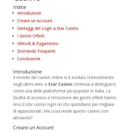
Indice
Introduzione
Creare un Account
Vantaggi del Login a Star Casino
I Giochi Offerti
Metodi di Pagamento
Domande Frequenti
Conclusione
Introduzione
Il mondo dei casinò online si è evoluto notevolmente
negli ultimi anni, e
Star Casino
continua a distinguersi
come una delle piattaforme più popolari in Italia. La
facilità di accesso e l’emozione dei giochi offerti hanno
reso il
star casino login
un rito quotidiano per migliaia
di appassionati. Ma cosa rende questo casinò così
attraente?
Creare un Account