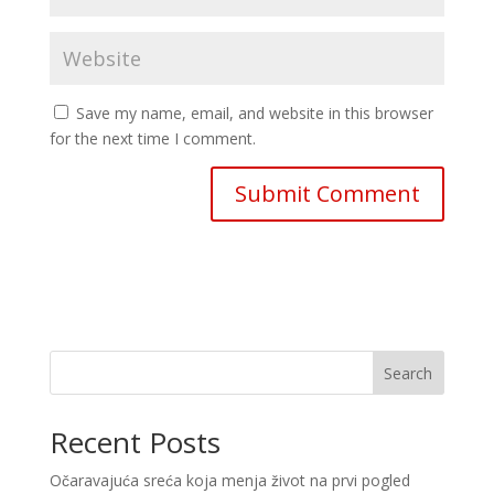
Save my name, email, and website in this browser
for the next time I comment.
Search
Recent Posts
Očaravajuća sreća koja menja život na prvi pogled