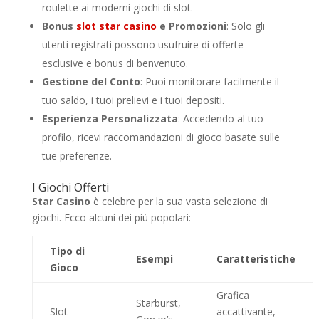
roulette ai moderni giochi di slot.
Bonus
slot star casino
e Promozioni
: Solo gli
utenti registrati possono usufruire di offerte
esclusive e bonus di benvenuto.
Gestione del Conto
: Puoi monitorare facilmente il
tuo saldo, i tuoi prelievi e i tuoi depositi.
Esperienza Personalizzata
: Accedendo al tuo
profilo, ricevi raccomandazioni di gioco basate sulle
tue preferenze.
I Giochi Offerti
Star Casino
è celebre per la sua vasta selezione di
giochi. Ecco alcuni dei più popolari:
Tipo di
Esempi
Caratteristiche
Gioco
Grafica
Starburst,
Slot
accattivante,