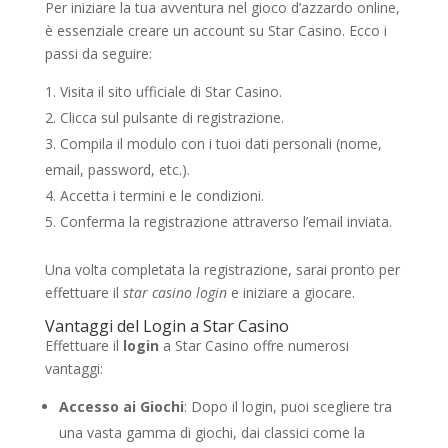
Per iniziare la tua avventura nel gioco d’azzardo online,
è essenziale creare un account su Star Casino. Ecco i
passi da seguire:
Visita il sito ufficiale di Star Casino.
Clicca sul pulsante di registrazione.
Compila il modulo con i tuoi dati personali (nome,
email, password, etc.).
Accetta i termini e le condizioni.
Conferma la registrazione attraverso l’email inviata.
Una volta completata la registrazione, sarai pronto per
effettuare il
star casino login
e iniziare a giocare.
Vantaggi del Login a Star Casino
Effettuare il
login
a Star Casino offre numerosi
vantaggi:
Accesso ai Giochi
: Dopo il login, puoi scegliere tra
una vasta gamma di giochi, dai classici come la