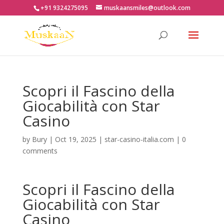
+91 9324275095
muskaansmiles@outlook.com
Scopri il Fascino della
Giocabilità con Star
Casino
by
Bury
|
Oct 19, 2025
|
star-casino-italia.com
|
0
comments
Scopri il Fascino della
Giocabilità con Star
Casino