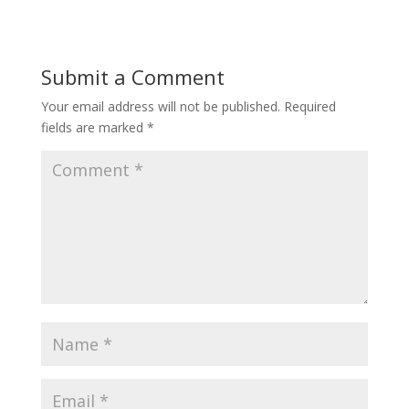
Submit a Comment
Your email address will not be published.
Required
fields are marked
*