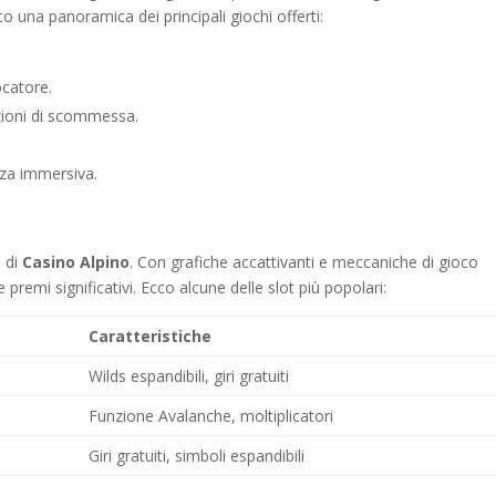
o una panoramica dei principali giochi offerti:
ocatore.
zioni di scommessa.
nza immersiva.
i di
Casino Alpino
. Con grafiche accattivanti e meccaniche di gioco
 premi significativi. Ecco alcune delle slot più popolari:
Caratteristiche
Wilds espandibili, giri gratuiti
Funzione Avalanche, moltiplicatori
Giri gratuiti, simboli espandibili