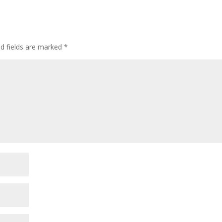
ed fields are marked
*