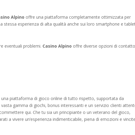
sino Alpino
offre una piattaforma completamente ottimizzata per
lla stessa esperienza di alta qualità anche sui loro smartphone e tablet
vere eventuali problemi.
Casino Alpino
offre diverse opzioni di contatto
una piattaforma di gioco online di tutto rispetto, supportata da
a vasta gamma di giochi, bonus interessanti e un servizio clienti attent
scommettere qui. Che tu sia un principiante o un veterano del gioco,
arati a vivere un’esperienza indimenticabile, piena di emozioni e vincite