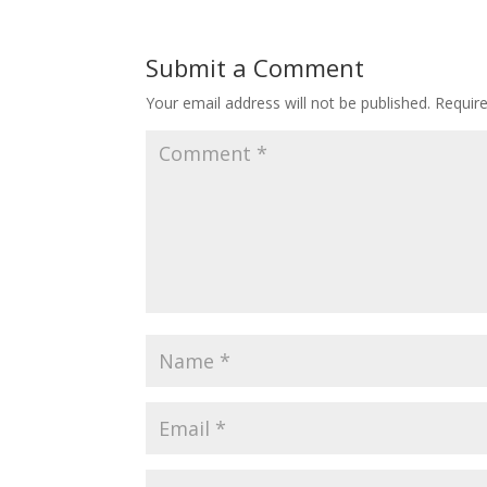
Submit a Comment
Your email address will not be published.
Requir