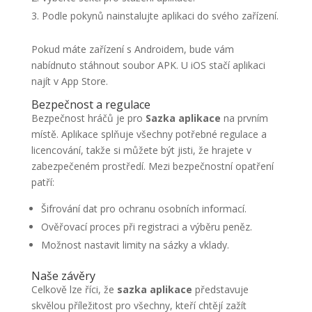
Podle pokynů nainstalujte aplikaci do svého zařízení.
Pokud máte zařízení s Androidem, bude vám
nabídnuto stáhnout soubor APK. U iOS stačí aplikaci
najít v App Store.
Bezpečnost a regulace
Bezpečnost hráčů je pro
Sazka aplikace
na prvním
místě. Aplikace splňuje všechny potřebné regulace a
licencování, takže si můžete být jisti, že hrajete v
zabezpečeném prostředí. Mezi bezpečnostní opatření
patří:
Šifrování dat pro ochranu osobních informací.
Ověřovací proces při registraci a výběru peněz.
Možnost nastavit limity na sázky a vklady.
Naše závěry
Celkově lze říci, že
sazka aplikace
představuje
skvělou příležitost pro všechny, kteří chtějí zažít