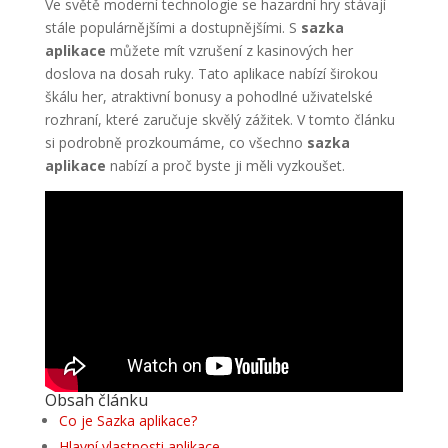
Ve světě moderní technologie se hazardní hry stávají
stále populárnějšími a dostupnějšími. S
sazka
aplikace
můžete mít vzrušení z kasinových her
doslova na dosah ruky. Tato aplikace nabízí širokou
škálu her, atraktivní bonusy a pohodlné uživatelské
rozhraní, které zaručuje skvělý zážitek. V tomto článku
si podrobně prozkoumáme, co všechno
sazka
aplikace
nabízí a proč byste ji měli vyzkoušet.
Obsah článku
Co je Sazka aplikace?
Hlavní vlastnosti aplikace