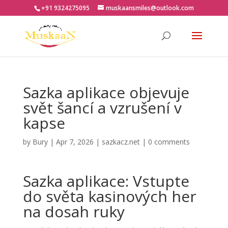
+91 9324275095
muskaansmiles@outlook.com
Sazka aplikace objevuje
svět šancí a vzrušení v
kapse
by
Bury
|
Apr 7, 2026
|
sazkacz.net
|
0 comments
Sazka aplikace: Vstupte
do světa kasinových her
na dosah ruky