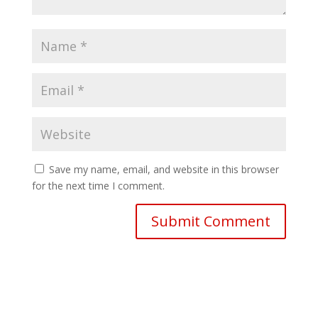
Save my name, email, and website in this browser
for the next time I comment.