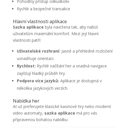
Pohodlný přístup odkudkoliv
Rychlé a bezpečné transakce
Hlavní vlastnosti aplikace
Sazka aplikace
byla navržena tak, aby nabízí
uživatelům maximální komfort. Mezi její hlavní
vlastnosti patří:
Uživatelské rozhraní:
Jasné a přehledné rozložení
usnadňuje orientaci.
Rychlost:
Rychlé načítání her a snadná navigace
zajišťují hladký průběh hry.
Podpora více jazyků:
Aplikace je dostupná v
několika jazykových verzích.
Nabídka her
Ať už preferujete klasické kasinové hry nebo moderní
video automaty,
sazka aplikace
má pro vás
připravenou bohatou nabídku: