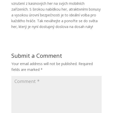
vzrušení z kasinových her na svých mobilních
zařízeních. S širokou nabídkou her, atraktivními bonusy
a vysokou úrovní bezpečnosti je to ideální volba pro
každého hráče. Tak neváhejte a ponořte se do světa
her, který je nyní dostupný doslova na dosah ruky!
Submit a Comment
Your email address will not be published.
Required
fields are marked
*