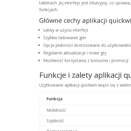
tabletach. Jej interfejs jest intuicyjny, co spra
funkcjach.
Główne cechy aplikacji quickw
Łatwy w użyciu interfejs
Szybkie ładowanie gier
Opcje płatności dostosowane do użytkownik
Regularne aktualizacje i nowe gry
Możliwość korzystania z bonusów i promocji
Funkcje i zalety aplikacji 
Użytkowanie aplikacji
quickwin
wiąże się z wielo
Funkcja
Mobilność
Szybkość