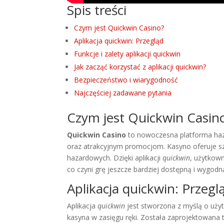
Spis treści
Czym jest Quickwin Casino?
Aplikacja quickwin: Przegląd
Funkcje i zalety aplikacji quickwin
Jak zacząć korzystać z aplikacji quickwin?
Bezpieczeństwo i wiarygodność
Najczęściej zadawane pytania
Czym jest Quickwin Casin
Quickwin Casino
to nowoczesna platforma haza
oraz atrakcyjnym promocjom. Kasyno oferuje sz
hazardowych. Dzięki aplikacji
quickwin
, użytkow
co czyni grę jeszcze bardziej dostępną i wygodn
Aplikacja quickwin: Przegl
Aplikacja
quickwin
jest stworzona z myślą o uży
kasyna w zasięgu ręki. Została zaprojektowana t