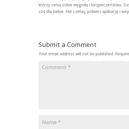
którzy cenią sobie wygodę i bezpieczeństwo. Dzi
coś dla siebie. Nie czekaj, pobierz aplikację i w
Submit a Comment
Your email address will not be published.
Requir