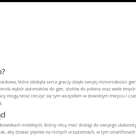
o?
rdowa, która zdobyła serca graczy dzięki swojej różnorodności gier
eroki wybór automatów do gier, stołów do pokera oraz wiele innych 
nicy mogą teraz cieszyć się tym wszystkim w dowolnym miejscu i czas
ą.
ąd
tkownikach mobilnych, którzy chcą mieć dostęp do swojego ulubione
ak, aby działać płynnie na różnych urządzeniach, w tym smartfonach 