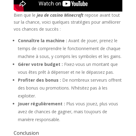
Bien que le
jeu de casino Minecraft
repose avant tout
sur la chance, voici quelques stratégies pour améliorer
vos chances de succès :
Connaître la machine :
Avant de jouer, prenez le
temps de comprendre le fonctionnement de chaque
machine à sous, y compris les symboles et les gains.
Gérer votre budget :
Fixez-vous un montant que
vous êtes prêt à dépenser et ne le dépassez pas.
Profiter des bonus :
De nombreux serveurs offrent
des bonus ou promotions. N’hésitez pas à les
exploiter.
Jouer régulièrement :
Plus vous jouez, plus vous
avez de chances de gagner, mais toujours de
manière responsable.
Conclusion