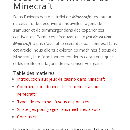
Minecraft
Dans l’univers vaste et infini de
Minecraft
, les joueurs
ne cessent de découvrir de nouvelles façons de
s’amuser et de s’immerger dans des expériences
captivantes. Parmi ces découvertes, le
jeu de casino
Minecraft
a pris d’assaut le cœur des passionnés. Dans
cet article, nous allons explorer les machines à sous de
Minecraft, leur fonctionnement, leurs caractéristiques
et les meilleures façons de maximiser vos gains.
Table des matières
Introduction aux jeux de casino dans Minecraft
Comment fonctionnent les machines à sous
Minecraft?
Types de machines à sous disponibles
Stratégies pour gagner aux machines à sous
Conclusion
Introduction aux jeux de casino dans Minecraft