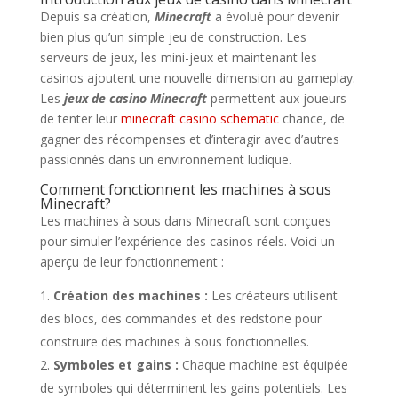
Depuis sa création,
Minecraft
a évolué pour devenir
bien plus qu’un simple jeu de construction. Les
serveurs de jeux, les mini-jeux et maintenant les
casinos ajoutent une nouvelle dimension au gameplay.
Les
jeux de casino Minecraft
permettent aux joueurs
de tenter leur
minecraft casino schematic
chance, de
gagner des récompenses et d’interagir avec d’autres
passionnés dans un environnement ludique.
Comment fonctionnent les machines à sous
Minecraft?
Les machines à sous dans Minecraft sont conçues
pour simuler l’expérience des casinos réels. Voici un
aperçu de leur fonctionnement :
Création des machines :
Les créateurs utilisent
des blocs, des commandes et des redstone pour
construire des machines à sous fonctionnelles.
Symboles et gains :
Chaque machine est équipée
de symboles qui déterminent les gains potentiels. Les