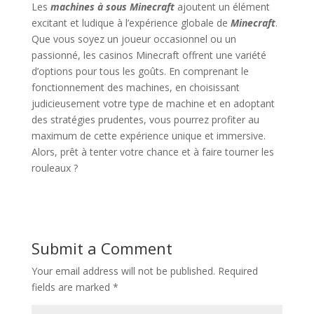
Les
machines à sous Minecraft
ajoutent un élément
excitant et ludique à l’expérience globale de
Minecraft
.
Que vous soyez un joueur occasionnel ou un
passionné, les casinos Minecraft offrent une variété
d’options pour tous les goûts. En comprenant le
fonctionnement des machines, en choisissant
judicieusement votre type de machine et en adoptant
des stratégies prudentes, vous pourrez profiter au
maximum de cette expérience unique et immersive.
Alors, prêt à tenter votre chance et à faire tourner les
rouleaux ?
Submit a Comment
Your email address will not be published.
Required
fields are marked
*