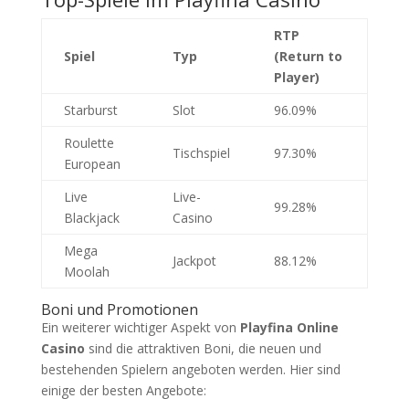
RTP
Spiel
Typ
(Return to
Player)
Starburst
Slot
96.09%
Roulette
Tischspiel
97.30%
European
Live
Live-
99.28%
Blackjack
Casino
Mega
Jackpot
88.12%
Moolah
Boni und Promotionen
Ein weiterer wichtiger Aspekt von
Playfina Online
Casino
sind die attraktiven Boni, die neuen und
bestehenden Spielern angeboten werden. Hier sind
einige der besten Angebote: