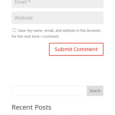
Save my name, email, and website in this browser
for the next time I comment.
Search
Recent Posts