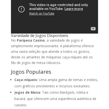
Variedade de Jogos Disponíveis
No
Paripesa Casino
, a variedade de jogos é
simplesmente impressionante. A plataforma oferece
uma vasta seleção que atende a todos os gostos,
desde os amantes de máquinas caça-níqueis até os
fãs de jogos de mesa clássicos.
Jogos Populares
Caça-níqueis:
Uma ampla gama de temas e estilos,
com gráficos envolventes e recursos excitantes.
Jogos de Mesa:
Tais como blackjack, roleta e
bacará, que oferecem uma experiência autêntica de
cassino.