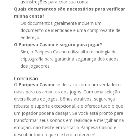
as instruções para criar sua conta.
Quais documentos são necessários para verificar
minha conta?
Os documentos geralmente incluem um
documento de identidade e uma comprovante de
endereço.
O Paripesa Casino é seguro para jogar?
Sim, o Paripesa Casino utiliza alta tecnologia de
criptografia para garantir a segurança dos dados
dos jogadores.
Conclusão
O
Paripesa Casino
se destaca como um verdadeiro
oásis para os amantes dos jogos. Com uma seleção
diversificada de jogos, bônus atrativos, segurança
robusta e suporte excepcional, ele oferece tudo o que
um jogador poderia desejar. Se você está pronto para
transformar seus sonhos em realidade e mergulhar na
emoção, não hesite em visitar o Paripesa Casino e
descobrir tudo o que ele tem a oferecer!