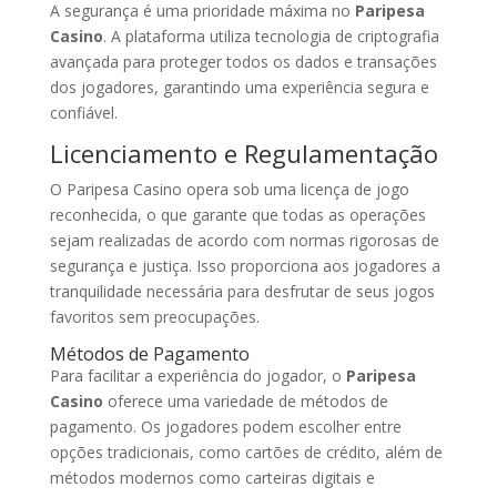
A segurança é uma prioridade máxima no
Paripesa
Casino
. A plataforma utiliza tecnologia de criptografia
avançada para proteger todos os dados e transações
dos jogadores, garantindo uma experiência segura e
confiável.
Licenciamento e Regulamentação
O Paripesa Casino opera sob uma licença de jogo
reconhecida, o que garante que todas as operações
sejam realizadas de acordo com normas rigorosas de
segurança e justiça. Isso proporciona aos jogadores a
tranquilidade necessária para desfrutar de seus jogos
favoritos sem preocupações.
Métodos de Pagamento
Para facilitar a experiência do jogador, o
Paripesa
Casino
oferece uma variedade de métodos de
pagamento. Os jogadores podem escolher entre
opções tradicionais, como cartões de crédito, além de
métodos modernos como carteiras digitais e