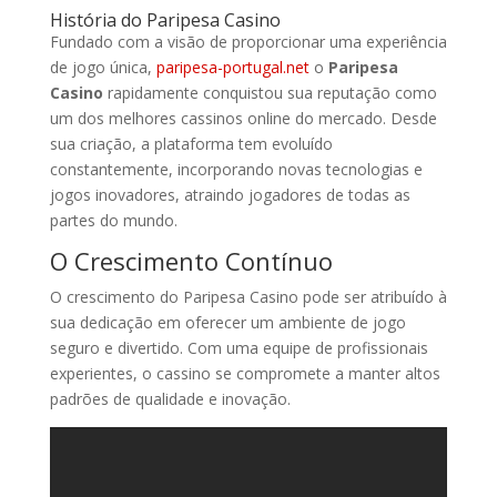
História do Paripesa Casino
Fundado com a visão de proporcionar uma experiência
de jogo única,
paripesa-portugal.net
o
Paripesa
Casino
rapidamente conquistou sua reputação como
um dos melhores cassinos online do mercado. Desde
sua criação, a plataforma tem evoluído
constantemente, incorporando novas tecnologias e
jogos inovadores, atraindo jogadores de todas as
partes do mundo.
O Crescimento Contínuo
O crescimento do Paripesa Casino pode ser atribuído à
sua dedicação em oferecer um ambiente de jogo
seguro e divertido. Com uma equipe de profissionais
experientes, o cassino se compromete a manter altos
padrões de qualidade e inovação.