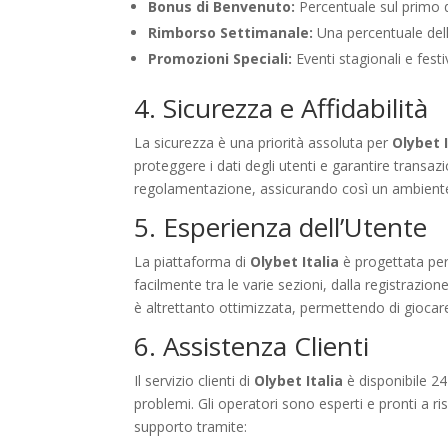
Bonus di Benvenuto:
Percentuale sul primo 
Rimborso Settimanale:
Una percentuale delle
Promozioni Speciali:
Eventi stagionali e festi
4. Sicurezza e Affidabilità
La sicurezza è una priorità assoluta per
Olybet I
proteggere i dati degli utenti e garantire transazi
regolamentazione, assicurando così un ambiente 
5. Esperienza dell’Utente
La piattaforma di
Olybet Italia
è progettata per 
facilmente tra le varie sezioni, dalla registrazion
è altrettanto ottimizzata, permettendo di gioca
6. Assistenza Clienti
Il servizio clienti di
Olybet Italia
è disponibile 24
problemi. Gli operatori sono esperti e pronti a r
supporto tramite: