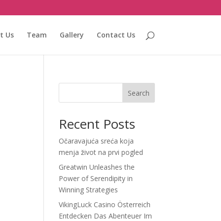
t Us
Team
Gallery
Contact Us
Search
Recent Posts
Očaravajuća sreća koja
menja život na prvi pogled
Greatwin Unleashes the
Power of Serendipity in
Winning Strategies
VikingLuck Casino Österreich
Entdecken Das Abenteuer Im