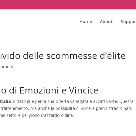
m
Home
About
Suppor
brivido delle scommesse d’élite
omments
o di Emozioni e Vincite
Italia
si distingue per la sua offerta variegata e accattivante. Questa
rattenimento, ma anche la possibilità di vincere premi straordinari.
nel settore del gioco d’azzardo online.