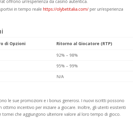
rat offrono un’esperienza da casinò autentica.
portivi in tempo reale
https://olybetitalia.com/
per un’esperienza
hi
o di Opzioni
Ritorno al Giocatore (RTP)
92% – 98%
95% – 99%
N/A
no le sue promozioni e i bonus generosi. I nuovi iscritti possono
ottimo incentivo per iniziare a giocare. Inoltre, gli utenti esistenti
 tornei che aggiungono ulteriore valore al loro tempo di gioco.