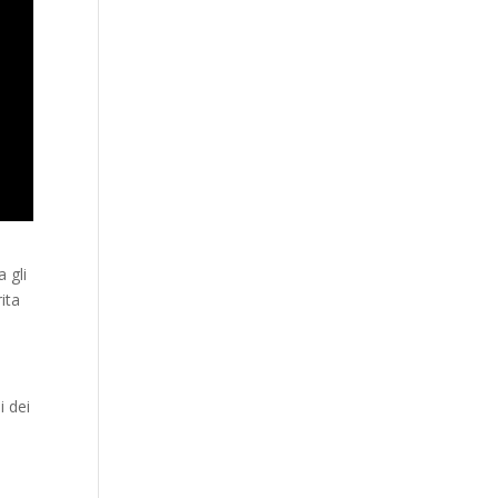
 gli
ita
i dei