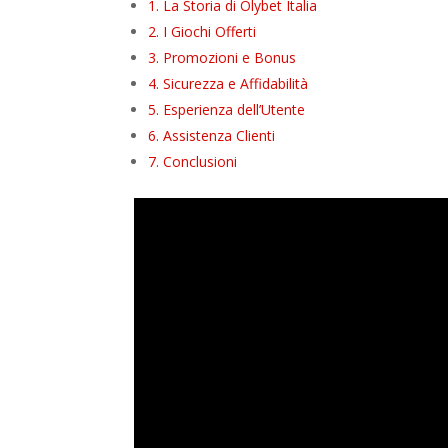
1. La Storia di Olybet Italia
2. I Giochi Offerti
3. Promozioni e Bonus
4. Sicurezza e Affidabilità
5. Esperienza dell’Utente
6. Assistenza Clienti
7. Conclusioni