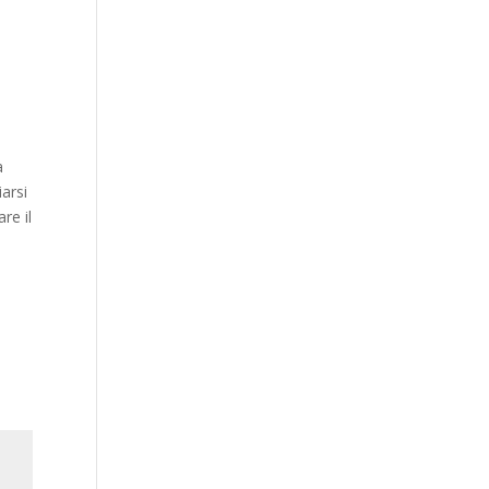
a
iarsi
re il