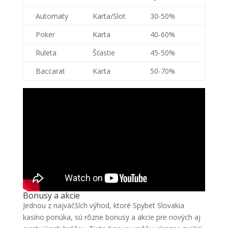
Automaty
Karta/Slot
30-50%
Poker
Karta
40-60%
Ruleta
Šťastie
45-50%
Baccarat
Karta
50-70%
Bonusy a akcie
Jednou z najväčších výhod, ktoré Spybet Slovakia
kasíno ponúka, sú rôzne bonusy a akcie pre nových aj