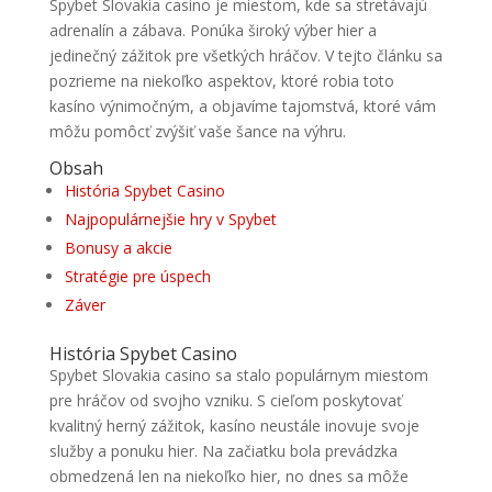
Spybet Slovakia casino je miestom, kde sa stretávajú
adrenalín a zábava. Ponúka široký výber hier a
jedinečný zážitok pre všetkých hráčov. V tejto článku sa
pozrieme na niekoľko aspektov, ktoré robia toto
kasíno výnimočným, a objavíme tajomstvá, ktoré vám
môžu pomôcť zvýšiť vaše šance na výhru.
Obsah
História Spybet Casino
Najpopulárnejšie hry v Spybet
Bonusy a akcie
Stratégie pre úspech
Záver
História Spybet Casino
Spybet Slovakia casino sa stalo populárnym miestom
pre hráčov od svojho vzniku. S cieľom poskytovať
kvalitný herný zážitok, kasíno neustále inovuje svoje
služby a ponuku hier. Na začiatku bola prevádzka
obmedzená len na niekoľko hier, no dnes sa môže