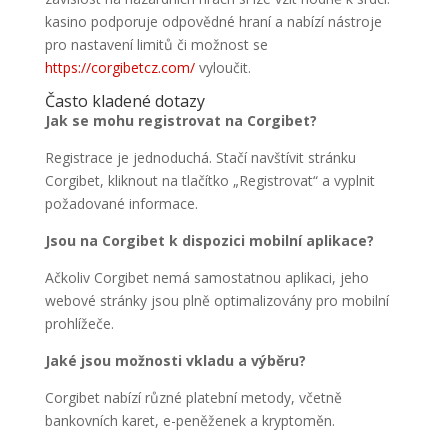
kasino podporuje odpovědné hraní a nabízí nástroje
pro nastavení limitů či možnost se
https://corgibetcz.com/
vyloučit.
Často kladené dotazy
Jak se mohu registrovat na Corgibet?
Registrace je jednoduchá. Stačí navštívit stránku
Corgibet, kliknout na tlačítko „Registrovat“ a vyplnit
požadované informace.
Jsou na Corgibet k dispozici mobilní aplikace?
Ačkoliv Corgibet nemá samostatnou aplikaci, jeho
webové stránky jsou plně optimalizovány pro mobilní
prohlížeče.
Jaké jsou možnosti vkladu a výběru?
Corgibet nabízí různé platební metody, včetně
bankovních karet, e-peněženek a kryptoměn.