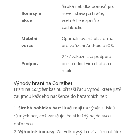
Široká nabídka bonusů pro
Bonusy a
nové i stávající hráče,
akce
včetně free spinů a
cashbacku.
Mobilní
Optimalizovaná platforma
verze
pro zařízení Android a iOS.
24/7 zákaznická podpora
Podpora
prostřednictvím chatu a e-
mailu.
Výhody hraní na Corgibet
Hraní na
Corgibet
kasinu přináší řadu výhod, které jistě
zaujmou každého nadšence do hazardních her:
Široká nabídka her:
Hráči mají na výběr z tisíců
různých her, což zaručuje, že si každý najde svou
oblíbenou.
Výhodné bonusy:
Od velkorysých uvítacích nabídek