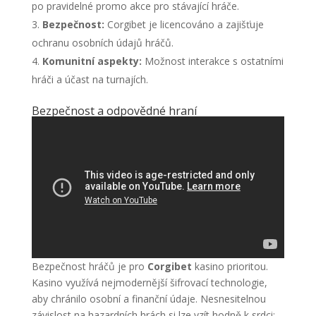
po pravidelné promo akce pro stávající hráče.
Bezpečnost:
Corgibet je licencováno a zajišťuje
ochranu osobních údajů hráčů.
Komunitní aspekty:
Možnost interakce s ostatními
hráči a účast na turnajích.
Bezpečnost a odpovědné hraní
Bezpečnost hráčů je pro
Corgibet
kasino prioritou.
Kasino využívá nejmodernější šifrovací technologie,
aby chránilo osobní a finanční údaje. Nesnesitelnou
závislost na hazardních hrách si lze vzít hodně k srdci: