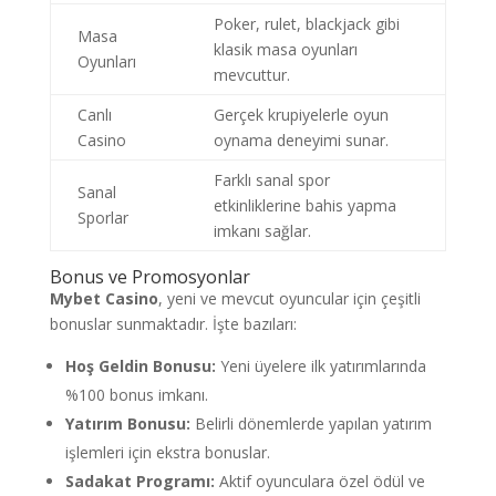
Poker, rulet, blackjack gibi
Masa
klasik masa oyunları
Oyunları
mevcuttur.
Canlı
Gerçek krupiyelerle oyun
Casino
oynama deneyimi sunar.
Farklı sanal spor
Sanal
etkinliklerine bahis yapma
Sporlar
imkanı sağlar.
Bonus ve Promosyonlar
Mybet Casino
, yeni ve mevcut oyuncular için çeşitli
bonuslar sunmaktadır. İşte bazıları:
Hoş Geldin Bonusu:
Yeni üyelere ilk yatırımlarında
%100 bonus imkanı.
Yatırım Bonusu:
Belirli dönemlerde yapılan yatırım
işlemleri için ekstra bonuslar.
Sadakat Programı:
Aktif oyunculara özel ödül ve