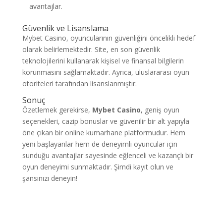
avantajlar.
Güvenlik ve Lisanslama
Mybet Casino, oyuncularının güvenliğini öncelikli hedef
olarak belirlemektedir. Site, en son güvenlik
teknolojilerini kullanarak kişisel ve finansal bilgilerin
korunmasını sağlamaktadır. Ayrıca, uluslararası oyun
otoriteleri tarafından lisanslanmıştır.
Sonuç
Özetlemek gerekirse,
Mybet Casino
, geniş oyun
seçenekleri, cazip bonuslar ve güvenilir bir alt yapıyla
öne çıkan bir online kumarhane platformudur. Hem
yeni başlayanlar hem de deneyimli oyuncular için
sunduğu avantajlar sayesinde eğlenceli ve kazançlı bir
oyun deneyimi sunmaktadır. Şimdi kayıt olun ve
şansınızı deneyin!