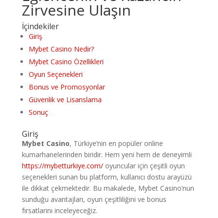
Zirvesine Ulaşın
İçindekiler
Giriş
Mybet Casino Nedir?
Mybet Casino Özellikleri
Oyun Seçenekleri
Bonus ve Promosyonlar
Güvenlik ve Lisanslama
Sonuç
Giriş
Mybet Casino
, Türkiye’nin en popüler online
kumarhanelerinden biridir. Hem yeni hem de deneyimli
https://mybetturkiye.com/
oyuncular için çeşitli oyun
seçenekleri sunan bu platform, kullanıcı dostu arayüzü
ile dikkat çekmektedir. Bu makalede, Mybet Casino’nun
sunduğu avantajları, oyun çeşitliliğini ve bonus
fırsatlarını inceleyeceğiz.