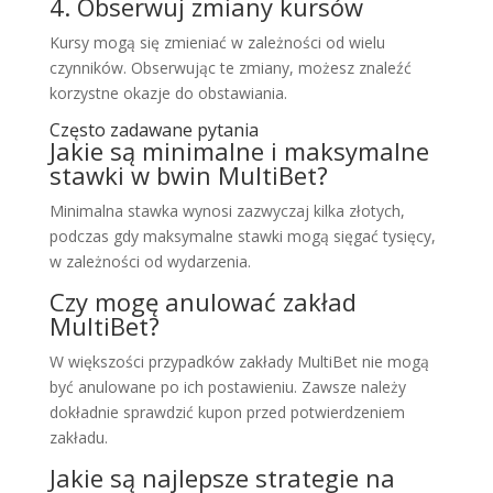
4. Obserwuj zmiany kursów
Kursy mogą się zmieniać w zależności od wielu
czynników. Obserwując te zmiany, możesz znaleźć
korzystne okazje do obstawiania.
Często zadawane pytania
Jakie są minimalne i maksymalne
stawki w bwin MultiBet?
Minimalna stawka wynosi zazwyczaj kilka złotych,
podczas gdy maksymalne stawki mogą sięgać tysięcy,
w zależności od wydarzenia.
Czy mogę anulować zakład
MultiBet?
W większości przypadków zakłady MultiBet nie mogą
być anulowane po ich postawieniu. Zawsze należy
dokładnie sprawdzić kupon przed potwierdzeniem
zakładu.
Jakie są najlepsze strategie na