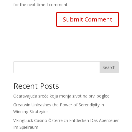
for the next time I comment.
Search
Recent Posts
Očaravajuća sreća koja menja život na prvi pogled
Greatwin Unleashes the Power of Serendipity in
Winning Strategies
VikingLuck Casino Österreich Entdecken Das Abenteuer
Im Spielraum