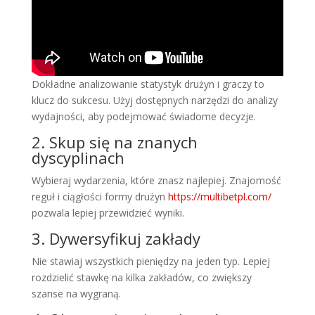
Dokładne analizowanie statystyk drużyn i graczy to
klucz do sukcesu. Użyj dostępnych narzędzi do analizy
wydajności, aby podejmować świadome decyzje.
2. Skup się na znanych
dyscyplinach
Wybieraj wydarzenia, które znasz najlepiej. Znajomość
reguł i ciągłości formy drużyn
https://multibetpl.com/
pozwala lepiej przewidzieć wyniki.
3. Dywersyfikuj zakłady
Nie stawiaj wszystkich pieniędzy na jeden typ. Lepiej
rozdzielić stawkę na kilka zakładów, co zwiększy
szanse na wygraną.