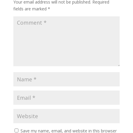
Your email address will not be published.
Required
fields are marked
*
Save my name, email, and website in this browser