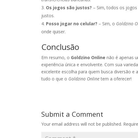
Os jogos são justos?
– Sim, todos os jogos 
justos.
Posso jogar no celular?
– Sim, o
Goldzino O
onde quiser.
Conclusão
Em resumo, o
Goldzino Online
não é apenas um
experiência única e envolvente. Com sua varie
excelente escolha para quem busca diversão e 
tudo o que o
Goldzino Online
tem a oferecer!
Submit a Comment
Your email address will not be published.
Requir