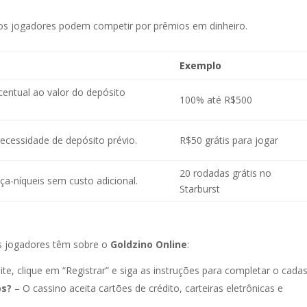
 jogadores podem competir por prêmios em dinheiro.
Exemplo
centual ao valor do depósito
100% até R$500
ecessidade de depósito prévio.
R$50 grátis para jogar
20 rodadas grátis no
ça-níqueis sem custo adicional.
Starburst
s jogadores têm sobre o
Goldzino Online
:
te, clique em “Registrar” e siga as instruções para completar o cadas
os?
– O cassino aceita cartões de crédito, carteiras eletrônicas e