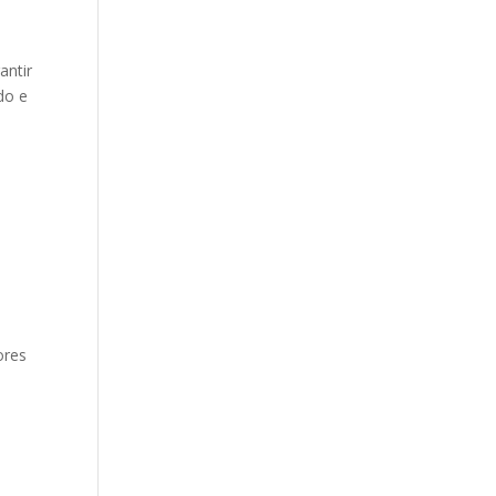
antir
do e
ores