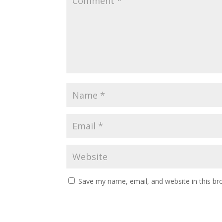
Save my name, email, and website in this br