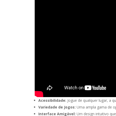
Acessibilidade:
Jogue de qualquer lugar, a q
Variedade de Jogos:
Uma ampla gama de opç
Interface Amigável:
Um design intuitivo que