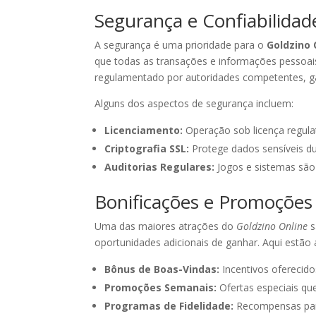
Segurança e Confiabilidad
A segurança é uma prioridade para o
Goldzino 
que todas as transações e informações pessoais
regulamentado por autoridades competentes, ga
Alguns dos aspectos de segurança incluem:
Licenciamento:
Operação sob licença regula
Criptografia SSL:
Protege dados sensíveis du
Auditorias Regulares:
Jogos e sistemas são 
Bonificações e Promoções
Uma das maiores atrações do
Goldzino Online
s
oportunidades adicionais de ganhar. Aqui estão 
Bônus de Boas-Vindas:
Incentivos oferecid
Promoções Semanais:
Ofertas especiais qu
Programas de Fidelidade:
Recompensas para