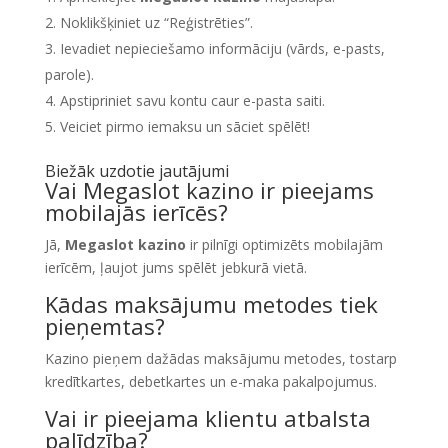
Noklikšķiniet uz “Reģistrēties”.
Ievadiet nepieciešamo informāciju (vārds, e-pasts,
parole).
Apstipriniet savu kontu caur e-pasta saiti.
Veiciet pirmo iemaksu un sāciet spēlēt!
Biežāk uzdotie jautājumi
Vai Megaslot kazino ir pieejams
mobilajās ierīcēs?
Jā,
Megaslot kazino
ir pilnīgi optimizēts mobilajām
ierīcēm, ļaujot jums spēlēt jebkurā vietā.
Kādas maksājumu metodes tiek
pieņemtas?
Kazino pieņem dažādas maksājumu metodes, tostarp
kredītkartes, debetkartes un e-maka pakalpojumus.
Vai ir pieejama klientu atbalsta
palīdzība?