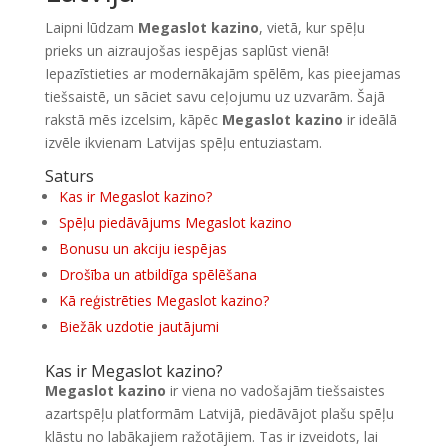
Laipni lūdzam
Megaslot kazino
, vietā, kur spēļu
prieks un aizraujošas iespējas saplūst vienā!
Iepazīstieties ar modernākajām spēlēm, kas pieejamas
tiešsaistē, un sāciet savu ceļojumu uz uzvarām. Šajā
rakstā mēs izcelsim, kāpēc
Megaslot kazino
ir ideālā
izvēle ikvienam Latvijas spēļu entuziastam.
Saturs
Kas ir Megaslot kazino?
Spēļu piedāvājums Megaslot kazino
Bonusu un akciju iespējas
Drošība un atbildīga spēlēšana
Kā reģistrēties Megaslot kazino?
Biežāk uzdotie jautājumi
Kas ir Megaslot kazino?
Megaslot kazino
ir viena no vadošajām tiešsaistes
azartspēļu platformām Latvijā, piedāvājot plašu spēļu
klāstu no labākajiem ražotājiem. Tas ir izveidots, lai