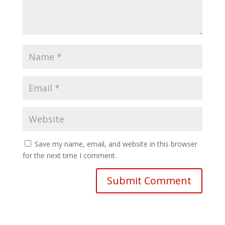
Save my name, email, and website in this browser
for the next time I comment.