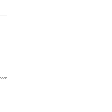
amaan