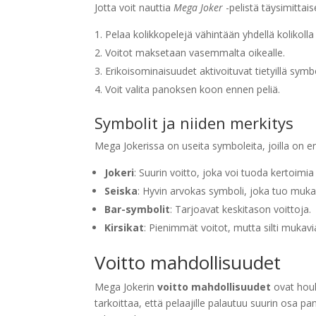
Jotta voit nauttia
Mega Joker
-pelistä täysimitta
Pelaa kolikkopelejä vähintään yhdellä kolikolla 
Voitot maksetaan vasemmalta oikealle.
Erikoisominaisuudet aktivoituvat tietyillä symbo
Voit valita panoksen koon ennen peliä.
Symbolit ja niiden merkitys
Mega Jokerissa on useita symboleita, joilla on eri
Jokeri
: Suurin voitto, joka voi tuoda kertoimia
Seiska
: Hyvin arvokas symboli, joka tuo muka
Bar-symbolit
: Tarjoavat keskitason voittoja.
Kirsikat
: Pienimmät voitot, mutta silti mukavia
Voitto mahdollisuudet
Mega Jokerin
voitto mahdollisuudet
ovat houk
tarkoittaa, että pelaajille palautuu suurin osa pa