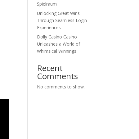
Spielraum
Unlocking Great Wins
Through Seamless Login
Experiences
Dolly Casino Casino
Unleashes a World of
Whimsical Winnings
Recent
Comments
No comments to show.