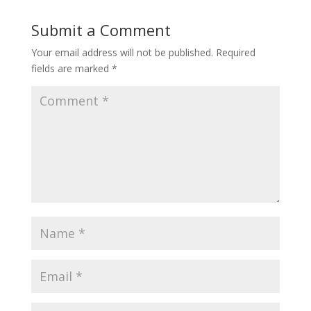
Submit a Comment
Your email address will not be published.
Required
fields are marked
*