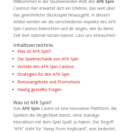
Willkommen in der faszinierenden Welt des
AFK Spin
Casinos! Hier erwartet dich ein Erlebnis, das weit über
das gewöhnliche Glücksspiel hinausgeht. In diesem
Artikel werden wir die verschiedenen Aspekte des AFK
Spin Casinos beleuchten und dir zeigen, wie du deine
Zeit dort optimal nutzen kannst. Lass uns eintauchen!
Inhaltsverzeichnis
Was ist AFK Spin?
Die Spielmechanik von AFK Spin
Vorteile des AFK Spin Casinos
Strategien für den AFK Spin
Bonusangebote und Promotions
Häufig gestellte Fragen
Was ist AFK Spin?
Das
AFK Spin
Casino ist eine innovative Plattform, die
Spielern die Möglichkeit bietet, ohne ständige
Interaktion mit dem Spiel Spaß zu haben. Der Begriff
“AFK” steht für “Away From Keyboard”, was bedeutet,