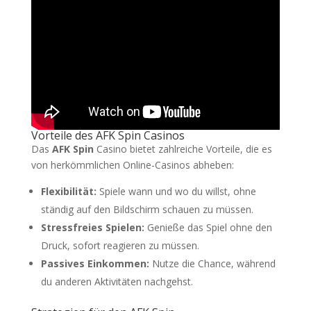
Vorteile des AFK Spin Casinos
Das
AFK Spin
Casino bietet zahlreiche Vorteile, die es
von herkömmlichen Online-Casinos abheben:
Flexibilität:
Spiele wann und wo du willst, ohne
ständig auf den Bildschirm schauen zu müssen.
Stressfreies Spielen:
Genieße das Spiel ohne den
Druck, sofort reagieren zu müssen.
Passives Einkommen:
Nutze die Chance, während
du anderen Aktivitäten nachgehst.