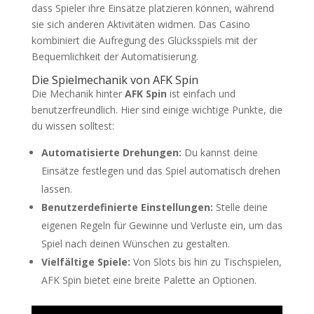
dass Spieler ihre Einsätze platzieren können, während
sie sich anderen Aktivitäten widmen. Das Casino
kombiniert die Aufregung des Glücksspiels mit der
Bequemlichkeit der Automatisierung.
Die Spielmechanik von AFK Spin
Die Mechanik hinter
AFK Spin
ist einfach und
benutzerfreundlich. Hier sind einige wichtige Punkte, die
du wissen solltest:
Automatisierte Drehungen:
Du kannst deine
Einsätze festlegen und das Spiel automatisch drehen
lassen.
Benutzerdefinierte Einstellungen:
Stelle deine
eigenen Regeln für Gewinne und Verluste ein, um das
Spiel nach deinen Wünschen zu gestalten.
Vielfältige Spiele:
Von Slots bis hin zu Tischspielen,
AFK Spin bietet eine breite Palette an Optionen.