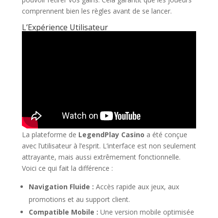
comprennent bien les règles avant de se lancer.
L’Expérience Utilisateur
La plateforme de
LegendPlay Casino
a été conçue
avec l’utilisateur à l’esprit. L’interface est non seulement
attrayante, mais aussi extrêmement fonctionnelle.
Voici ce qui fait la différence :
Navigation Fluide :
Accès rapide aux jeux, aux
promotions et au support client.
Compatible Mobile :
Une version mobile optimisée