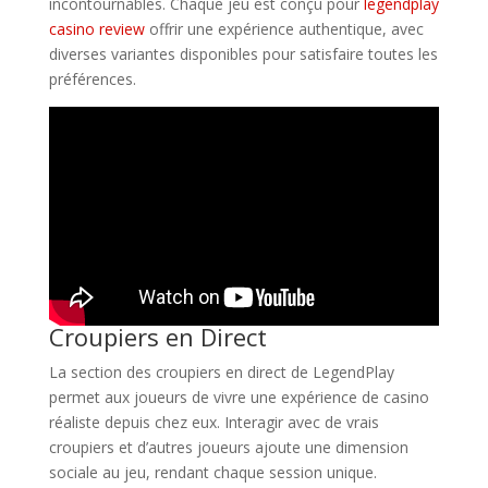
incontournables. Chaque jeu est conçu pour
legendplay
casino review
offrir une expérience authentique, avec
diverses variantes disponibles pour satisfaire toutes les
préférences.
Croupiers en Direct
La section des croupiers en direct de LegendPlay
permet aux joueurs de vivre une expérience de casino
réaliste depuis chez eux. Interagir avec de vrais
croupiers et d’autres joueurs ajoute une dimension
sociale au jeu, rendant chaque session unique.