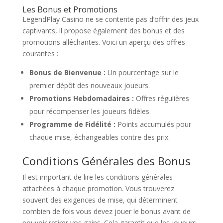
Les Bonus et Promotions
LegendPlay Casino ne se contente pas d’offrir des jeux
captivants, il propose également des bonus et des
promotions alléchantes. Voici un aperçu des offres
courantes :
Bonus de Bienvenue :
Un pourcentage sur le
premier dépôt des nouveaux joueurs.
Promotions Hebdomadaires :
Offres régulières
pour récompenser les joueurs fidèles.
Programme de Fidélité :
Points accumulés pour
chaque mise, échangeables contre des prix.
Conditions Générales des Bonus
Il est important de lire les conditions générales
attachées à chaque promotion. Vous trouverez
souvent des exigences de mise, qui déterminent
combien de fois vous devez jouer le bonus avant de
pouvoir retirer vos gains. Cela garantit que les joueurs