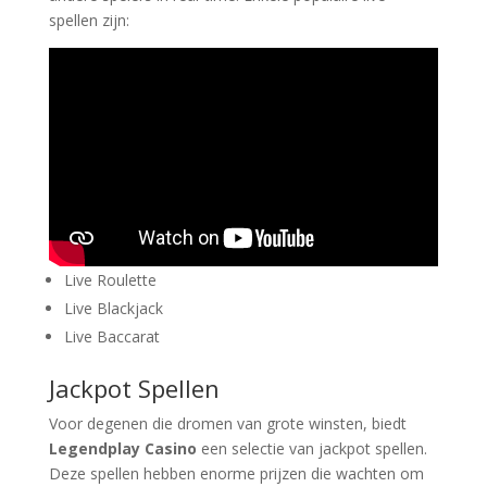
spellen zijn:
Live Roulette
Live Blackjack
Live Baccarat
Jackpot Spellen
Voor degenen die dromen van grote winsten, biedt
Legendplay Casino
een selectie van jackpot spellen.
Deze spellen hebben enorme prijzen die wachten om