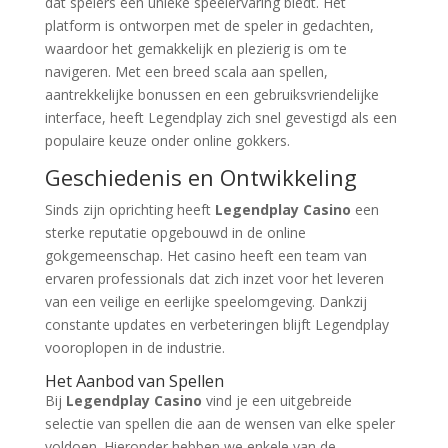
dat spelers een unieke speelervaring biedt. Het
platform is ontworpen met de speler in gedachten,
waardoor het gemakkelijk en plezierig is om te
navigeren. Met een breed scala aan spellen,
aantrekkelijke bonussen en een gebruiksvriendelijke
interface, heeft Legendplay zich snel gevestigd als een
populaire keuze onder online gokkers.
Geschiedenis en Ontwikkeling
Sinds zijn oprichting heeft
Legendplay Casino
een
sterke reputatie opgebouwd in de online
gokgemeenschap. Het casino heeft een team van
ervaren professionals dat zich inzet voor het leveren
van een veilige en eerlijke speelomgeving. Dankzij
constante updates en verbeteringen blijft Legendplay
vooroplopen in de industrie.
Het Aanbod van Spellen
Bij
Legendplay Casino
vind je een uitgebreide
selectie van spellen die aan de wensen van elke speler
voldoen. Hieronder hebben we enkele van de