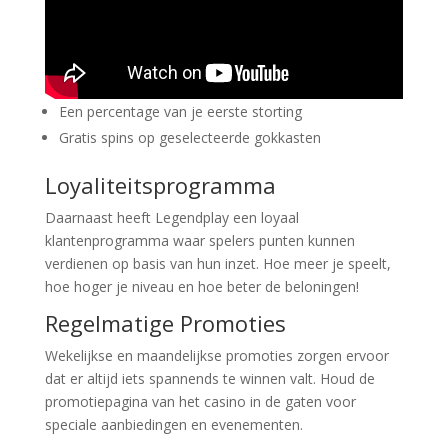
Een percentage van je eerste storting
Gratis spins op geselecteerde gokkasten
Loyaliteitsprogramma
Daarnaast heeft Legendplay een loyaal
klantenprogramma waar spelers punten kunnen
verdienen op basis van hun inzet. Hoe meer je speelt,
hoe hoger je niveau en hoe beter de beloningen!
Regelmatige Promoties
Wekelijkse en maandelijkse promoties zorgen ervoor
dat er altijd iets spannends te winnen valt. Houd de
promotiepagina van het casino in de gaten voor
speciale aanbiedingen en evenementen.