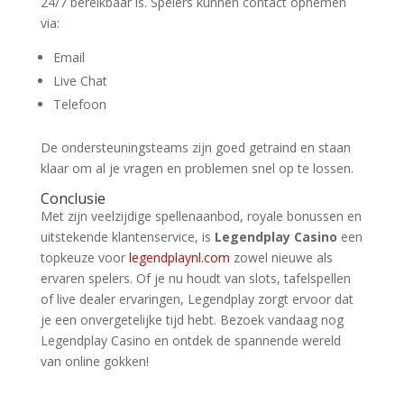
24/7 bereikbaar is. Spelers kunnen contact opnemen
via:
Email
Live Chat
Telefoon
De ondersteuningsteams zijn goed getraind en staan
klaar om al je vragen en problemen snel op te lossen.
Conclusie
Met zijn veelzijdige spellenaanbod, royale bonussen en
uitstekende klantenservice, is
Legendplay Casino
een
topkeuze voor
legendplaynl.com
zowel nieuwe als
ervaren spelers. Of je nu houdt van slots, tafelspellen
of live dealer ervaringen, Legendplay zorgt ervoor dat
je een onvergetelijke tijd hebt. Bezoek vandaag nog
Legendplay Casino en ontdek de spannende wereld
van online gokken!