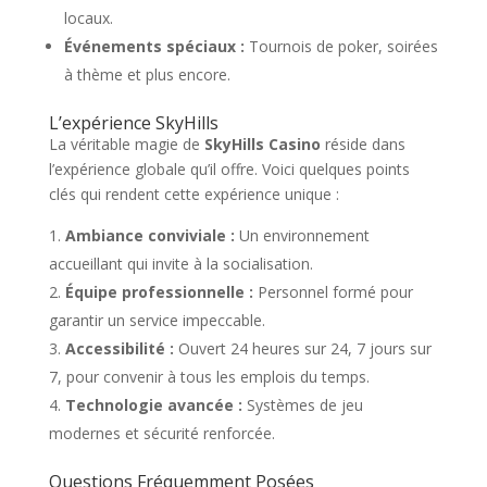
locaux.
Événements spéciaux :
Tournois de poker, soirées
à thème et plus encore.
L’expérience SkyHills
La véritable magie de
SkyHills Casino
réside dans
l’expérience globale qu’il offre. Voici quelques points
clés qui rendent cette expérience unique :
Ambiance conviviale :
Un environnement
accueillant qui invite à la socialisation.
Équipe professionnelle :
Personnel formé pour
garantir un service impeccable.
Accessibilité :
Ouvert 24 heures sur 24, 7 jours sur
7, pour convenir à tous les emplois du temps.
Technologie avancée :
Systèmes de jeu
modernes et sécurité renforcée.
Questions Fréquemment Posées