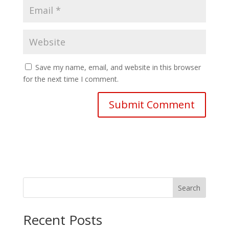
Save my name, email, and website in this browser
for the next time I comment.
Search
Recent Posts