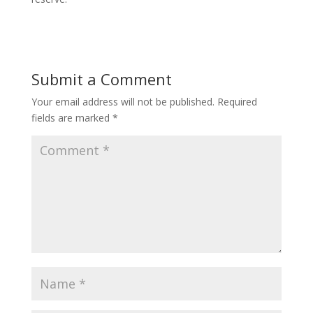
Submit a Comment
Your email address will not be published.
Required
fields are marked
*