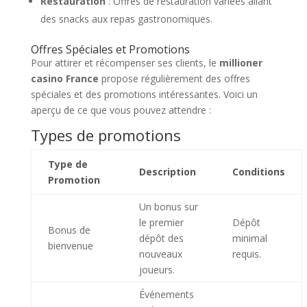
Restauration
: Offres de restauration variées allant
des snacks aux repas gastronomiques.
Offres Spéciales et Promotions
Pour attirer et récompenser ses clients, le
millioner
casino France
propose régulièrement des offres
spéciales et des promotions intéressantes. Voici un
aperçu de ce que vous pouvez attendre :
Types de promotions
Type de
Description
Conditions
Promotion
Un bonus sur
le premier
Dépôt
Bonus de
dépôt des
minimal
bienvenue
nouveaux
requis.
joueurs.
Événements