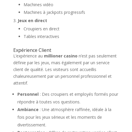
Machines vidéo
Machines à jackpots progressifs
Jeux en direct
Croupiers en direct
Tables interactives
Expérience Client
L’expérience au
millioner casino
n’est pas seulement
définie par les jeux, mais également par un service
client de qualité. Les visiteurs sont accueillis
chaleureusement par un personnel professionnel et
attentif.
Personnel
: Des croupiers et employés formés pour
répondre à toutes vos questions.
Ambiance
: Une atmosphère raffinée, idéale à la
fois pour les jeux sérieux et les moments de
divertissement.