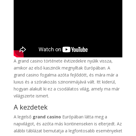
A grand casino története évtizedekre nyúlik vissza,
amikor az első kaszinók megnyíltak Európában. A
grand casino fogalma azóta fejlődött, és mára már a
luxus és a szórakozás szinonimájává vált. Itt kiderül,
hogyan alakult ki ez a csodálatos világ, amely ma már
világszerte ismert.
A kezdetek
A legelső
grand casino
Európában látta meg a
napvilágot, és azóta más kontinenseken is elterjedt. Az
alábbi táblázat bemutatja a legfontosabb eseményeket