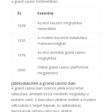
a grand casino történetében:
Év
Esemény
Az első kaszinó megnyitása
1638
Velencében
A modern kaszinók kialakulása
1820
Franciaországban
Az első amerikai grand casino
1978
megnyitása
Online grand casino platformok
2000
megjelenése
Játékválaszték a grand casino-ban
A grand casino-ban számos játék közül lehet
választani, amelyek közül mindenki megtalálja a
kedvére valót. A klasszikus játékok mellett a modern
változatok is helyet kapnak. Az alábbiakban
bemutatunk néhány népszerű játékot: