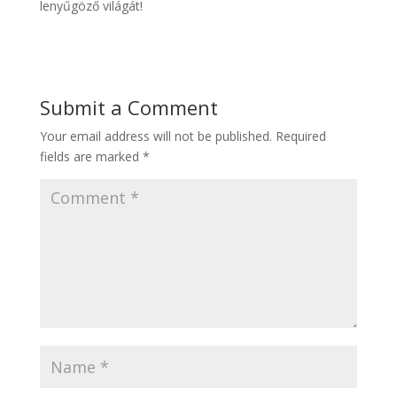
lenyűgöző világát!
Submit a Comment
Your email address will not be published.
Required
fields are marked
*