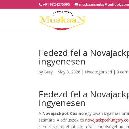
+91 9324275095
muskaansmiles@outlook.co
Fedezd fel a Novajack
ingyenesen
by
Bury
|
May 3, 2026
|
Uncategorized
|
0 com
Fedezd fel a Novajack
ingyenesen
A
Novajackpot Casino
egy olyan izgalmas onli
számára. A bónuszok és
novajackpothungary.c
kiemelt szerepet játszik, mivel lehetőséget ad a