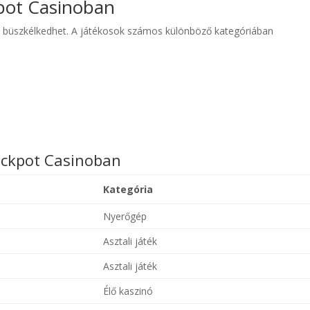
kpot Casinoban
l büszkélkedhet. A játékosok számos különböző kategóriában
ackpot Casinoban
Kategória
Nyerőgép
Asztali játék
Asztali játék
Élő kaszinó