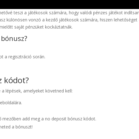
etővé teszi a játékosok számára, hogy valódi pénzes játékot indítsa
nusz különösen vonzó a kezdő játékosok számára, hiszen lehetőséget
 mielőtt saját pénzüket kockáztatnák.
 bónusz?
t a regisztráció során.
z kódot?
 a lépések, amelyeket követned kell:
eboldalára.
elő mezőben add meg a no deposit bónusz kódot.
zheted a bónuszt!