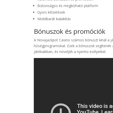
Biztonságos és megbízható platform
Gyors kifizetések
Mobilbarát kialakítás
Bónuszok és promóciók
A Novajackpot Casino számos bónuszt kínál a já
hűségprogramokat. Ezek a bónuszok segítenek a
játékaikban, és növeljék a nyerési esélyeiket.