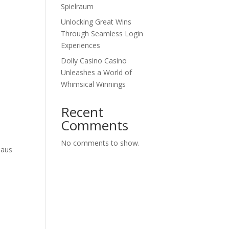
Spielraum
Unlocking Great Wins
Through Seamless Login
Experiences
Dolly Casino Casino
Unleashes a World of
Whimsical Winnings
Recent
Comments
No comments to show.
 aus