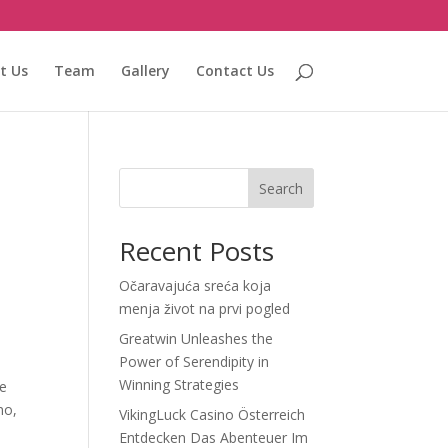
t Us
Team
Gallery
Contact Us
Search
Recent Posts
Očaravajuća sreća koja
menja život na prvi pogled
Greatwin Unleashes the
Power of Serendipity in
Winning Strategies
ue
no,
VikingLuck Casino Österreich
Entdecken Das Abenteuer Im