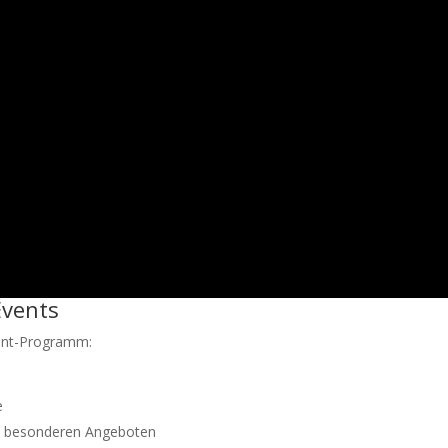
Events
vent-Programm:
e
it besonderen Angeboten