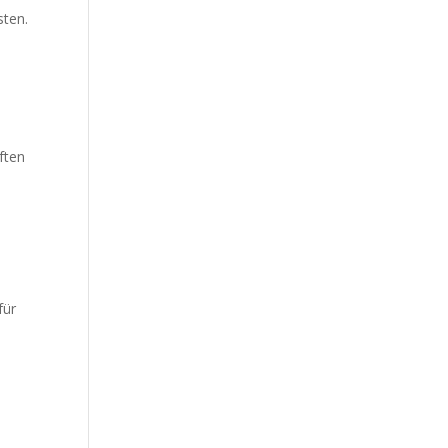
sten.
ften
für