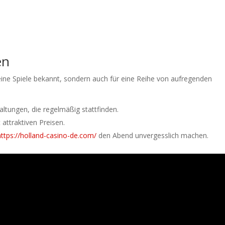
en
seine Spiele bekannt, sondern auch für eine Reihe von aufregenden
ungen, die regelmäßig stattfinden.
attraktiven Preisen.
https://holland-casino-de.com/
den Abend unvergesslich machen.