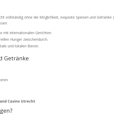
ht vollständig ohne die Möglichkeit, exquisite Speisen und Getränke 
ssen:
te mit internationalen Gerichten.
hnellen Hunger zwischendurch.
ils und lokalen Bieren.
d Getränke
eeren
land Casino Utrecht
:
ngen?