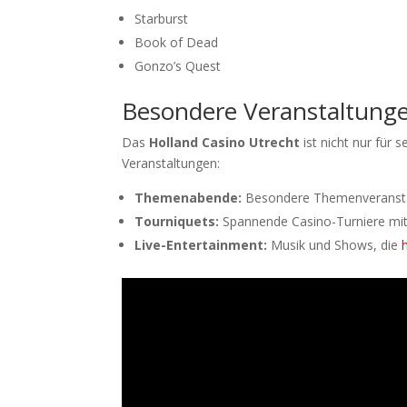
Starburst
Book of Dead
Gonzo’s Quest
Besondere Veranstaltung
Das
Holland Casino Utrecht
ist nicht nur für 
Veranstaltungen:
Themenabende:
Besondere Themenveranstalt
Tourniquets:
Spannende Casino-Turniere mit 
Live-Entertainment:
Musik und Shows, die