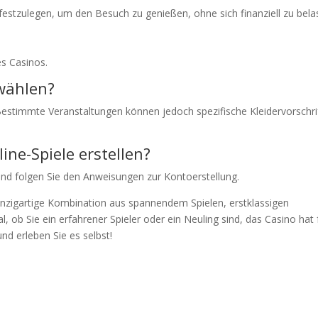
estzulegen, um den Besuch zu genießen, ohne sich finanziell zu bela
es Casinos.
 wählen?
. Bestimmte Veranstaltungen können jedoch spezifische Kleidervorschri
ine-Spiele erstellen?
nd folgen Sie den Anweisungen zur Kontoerstellung.
einzigartige Kombination aus spannendem Spielen, erstklassigen
, ob Sie ein erfahrener Spieler oder ein Neuling sind, das Casino hat 
nd erleben Sie es selbst!