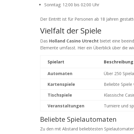
Sonntag: 12:00 bis 02:00 Uhr
Der Eintritt ist für Personen ab 18 Jahren gestatte
Vielfalt der Spiele
Das
Holland Casino Utrecht
bietet eine beein
Elemente umfasst. Hier ein Überblick über die wi
Spielart
Beschreibung
Automaten
Über 250 Spiel
Kartenspiele
Beliebte Spiele
Tischspiele
Klassische Casi
Veranstaltungen
Turniere und sp
Beliebte Spielautomaten
Zu den mit Abstand beliebtesten Spielautomate