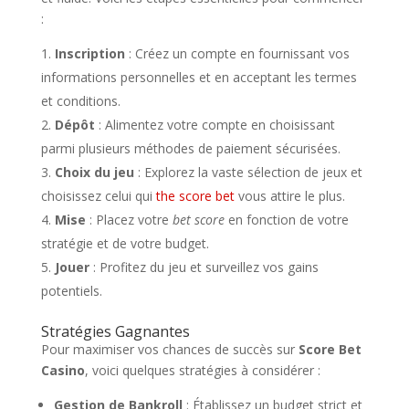
:
Inscription
: Créez un compte en fournissant vos
informations personnelles et en acceptant les termes
et conditions.
Dépôt
: Alimentez votre compte en choisissant
parmi plusieurs méthodes de paiement sécurisées.
Choix du jeu
: Explorez la vaste sélection de jeux et
choisissez celui qui
the score bet
vous attire le plus.
Mise
: Placez votre
bet score
en fonction de votre
stratégie et de votre budget.
Jouer
: Profitez du jeu et surveillez vos gains
potentiels.
Stratégies Gagnantes
Pour maximiser vos chances de succès sur
Score Bet
Casino
, voici quelques stratégies à considérer :
Gestion de Bankroll
: Établissez un budget strict et