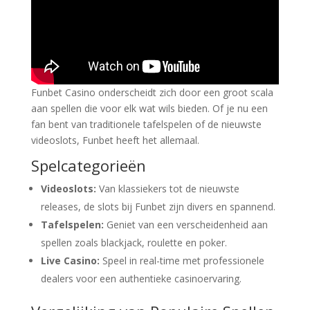
Funbet Casino onderscheidt zich door een groot scala
aan spellen die voor elk wat wils bieden. Of je nu een
fan bent van traditionele tafelspelen of de nieuwste
videoslots, Funbet heeft het allemaal.
Spelcategorieën
Videoslots:
Van klassiekers tot de nieuwste
releases, de slots bij Funbet zijn divers en spannend.
Tafelspelen:
Geniet van een verscheidenheid aan
spellen zoals blackjack, roulette en poker.
Live Casino:
Speel in real-time met professionele
dealers voor een authentieke casinoervaring.