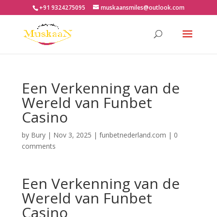
+91 9324275095
muskaansmiles@outlook.com
Een Verkenning van de
Wereld van Funbet
Casino
by
Bury
|
Nov 3, 2025
|
funbetnederland.com
|
0
comments
Een Verkenning van de
Wereld van Funbet
Casino