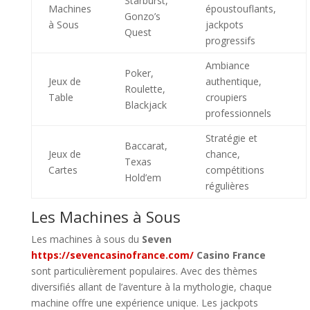
Starburst,
Machines
époustouflants,
Gonzo’s
à Sous
jackpots
Quest
progressifs
Ambiance
Poker,
Jeux de
authentique,
Roulette,
Table
croupiers
Blackjack
professionnels
Stratégie et
Baccarat,
Jeux de
chance,
Texas
Cartes
compétitions
Hold’em
régulières
Les Machines à Sous
Les machines à sous du
Seven
https://sevencasinofrance.com/
Casino France
sont particulièrement populaires. Avec des thèmes
diversifiés allant de l’aventure à la mythologie, chaque
machine offre une expérience unique. Les jackpots