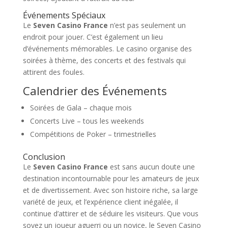
Événements Spéciaux
Le
Seven Casino France
n’est pas seulement un
endroit pour jouer. C’est également un lieu
d’événements mémorables. Le casino organise des
soirées à thème, des concerts et des festivals qui
attirent des foules.
Calendrier des Événements
Soirées de Gala – chaque mois
Concerts Live – tous les weekends
Compétitions de Poker – trimestrielles
Conclusion
Le
Seven Casino France
est sans aucun doute une
destination incontournable pour les amateurs de jeux
et de divertissement. Avec son histoire riche, sa large
variété de jeux, et l’expérience client inégalée, il
continue d’attirer et de séduire les visiteurs. Que vous
soyez un joueur aguerri ou un novice, le Seven Casino