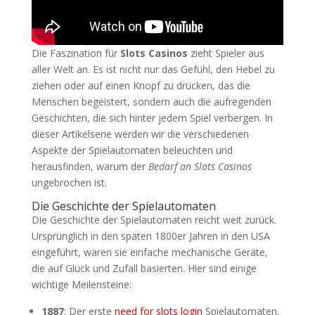
Die Faszination für
Slots Casinos
zieht Spieler aus
aller Welt an. Es ist nicht nur das Gefühl, den Hebel zu
ziehen oder auf einen Knopf zu drücken, das die
Menschen begeistert, sondern auch die aufregenden
Geschichten, die sich hinter jedem Spiel verbergen. In
dieser Artikelserie werden wir die verschiedenen
Aspekte der Spielautomaten beleuchten und
herausfinden, warum der
Bedarf an Slots Casinos
ungebrochen ist.
Die Geschichte der Spielautomaten
Die Geschichte der Spielautomaten reicht weit zurück.
Ursprünglich in den späten 1800er Jahren in den USA
eingeführt, waren sie einfache mechanische Geräte,
die auf Glück und Zufall basierten. Hier sind einige
wichtige Meilensteine:
1887
: Der erste
need for slots login
Spielautomaten,