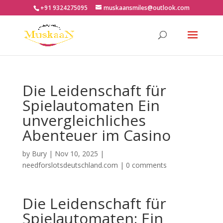
+91 9324275095
muskaansmiles@outlook.com
Die Leidenschaft für
Spielautomaten Ein
unvergleichliches
Abenteuer im Casino
by
Bury
|
Nov 10, 2025
|
needforslotsdeutschland.com
|
0 comments
Die Leidenschaft für
Spielautomaten: Ein