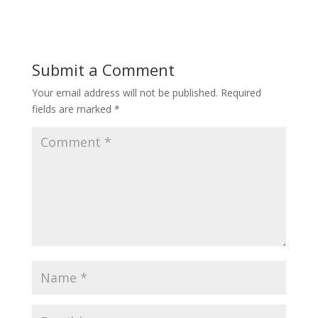
Submit a Comment
Your email address will not be published.
Required
fields are marked
*