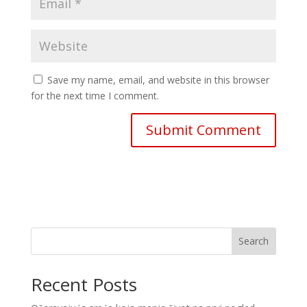
Save my name, email, and website in this browser
for the next time I comment.
Search
Recent Posts