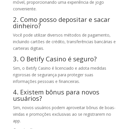
móvel, proporcionando uma experiência de jogo
conveniente.
2. Como posso depositar e sacar
dinheiro?
Você pode utilizar diversos métodos de pagamento,
incluindo cartões de crédito, transferências bancárias e
carteiras digitais.
3. O Betify Casino é seguro?
Sim, o Betify Casino é licenciado e adota medidas
rigorosas de segurança para proteger suas
informações pessoais e financeiras.
4. Existem bônus para novos
usuários?
Sim, novos usuários podem aproveitar bônus de boas-
vindas e promoções exclusivas ao se registrarem no
app.