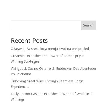
Search
Recent Posts
Očaravajuća sreća koja menja život na prvi pogled
Greatwin Unleashes the Power of Serendipity in
Winning Strategies
VikingLuck Casino Österreich Entdecken Das Abenteuer
Im Spielraum
Unlocking Great Wins Through Seamless Login
Experiences
Dolly Casino Casino Unleashes a World of Whimsical
Winnings