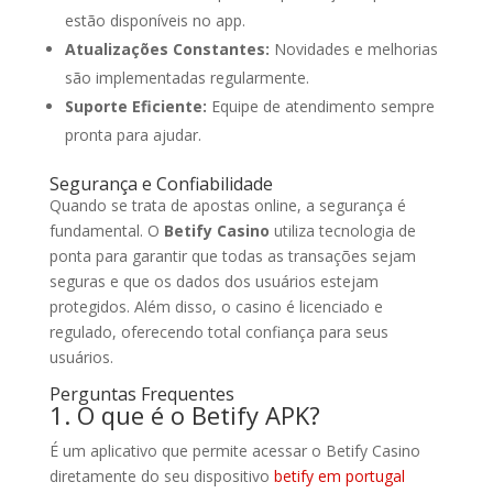
estão disponíveis no app.
Atualizações Constantes:
Novidades e melhorias
são implementadas regularmente.
Suporte Eficiente:
Equipe de atendimento sempre
pronta para ajudar.
Segurança e Confiabilidade
Quando se trata de apostas online, a segurança é
fundamental. O
Betify Casino
utiliza tecnologia de
ponta para garantir que todas as transações sejam
seguras e que os dados dos usuários estejam
protegidos. Além disso, o casino é licenciado e
regulado, oferecendo total confiança para seus
usuários.
Perguntas Frequentes
1. O que é o Betify APK?
É um aplicativo que permite acessar o Betify Casino
diretamente do seu dispositivo
betify em portugal