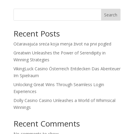
Search
Recent Posts
Očaravajuća sreća koja menja život na prvi pogled
Greatwin Unleashes the Power of Serendipity in
Winning Strategies
VikingLuck Casino Österreich Entdecken Das Abenteuer
Im Spielraum
Unlocking Great Wins Through Seamless Login
Experiences
Dolly Casino Casino Unleashes a World of Whimsical
Winnings
Recent Comments
No comments to show.