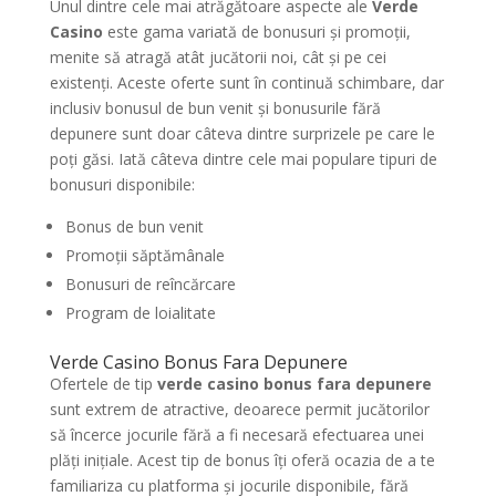
Unul dintre cele mai atrăgătoare aspecte ale
Verde
Casino
este gama variată de bonusuri și promoții,
menite să atragă atât jucătorii noi, cât și pe cei
existenți. Aceste oferte sunt în continuă schimbare, dar
inclusiv bonusul de bun venit și bonusurile fără
depunere sunt doar câteva dintre surprizele pe care le
poți găsi. Iată câteva dintre cele mai populare tipuri de
bonusuri disponibile:
Bonus de bun venit
Promoții săptămânale
Bonusuri de reîncărcare
Program de loialitate
Verde Casino Bonus Fara Depunere
Ofertele de tip
verde casino bonus fara depunere
sunt extrem de atractive, deoarece permit jucătorilor
să încerce jocurile fără a fi necesară efectuarea unei
plăți inițiale. Acest tip de bonus îți oferă ocazia de a te
familiariza cu platforma și jocurile disponibile, fără