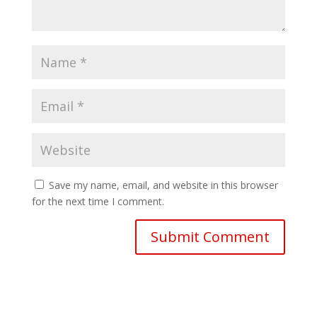
Save my name, email, and website in this browser
for the next time I comment.