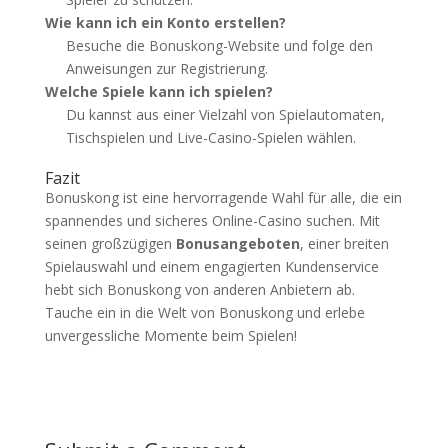
Wie kann ich ein Konto erstellen?
Besuche die Bonuskong-Website und folge den
Anweisungen zur Registrierung.
Welche Spiele kann ich spielen?
Du kannst aus einer Vielzahl von Spielautomaten,
Tischspielen und Live-Casino-Spielen wählen.
Fazit
Bonuskong ist eine hervorragende Wahl für alle, die ein
spannendes und sicheres Online-Casino suchen. Mit
seinen großzügigen
Bonusangeboten
, einer breiten
Spielauswahl und einem engagierten Kundenservice
hebt sich Bonuskong von anderen Anbietern ab.
Tauche ein in die Welt von Bonuskong und erlebe
unvergessliche Momente beim Spielen!