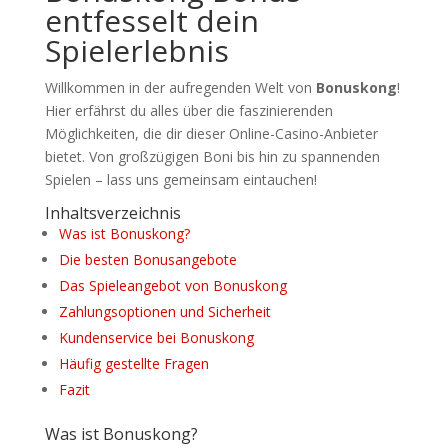
entfesselt dein
Spielerlebnis
Willkommen in der aufregenden Welt von
Bonuskong
!
Hier erfährst du alles über die faszinierenden
Möglichkeiten, die dir dieser Online-Casino-Anbieter
bietet. Von großzügigen Boni bis hin zu spannenden
Spielen – lass uns gemeinsam eintauchen!
Inhaltsverzeichnis
Was ist Bonuskong?
Die besten Bonusangebote
Das Spieleangebot von Bonuskong
Zahlungsoptionen und Sicherheit
Kundenservice bei Bonuskong
Häufig gestellte Fragen
Fazit
Was ist Bonuskong?