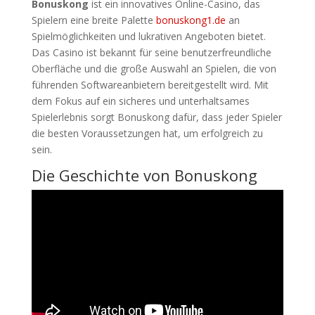
Bonuskong
ist ein innovatives Online-Casino, das
Spielern eine breite Palette
bonuskong1.de
an
Spielmöglichkeiten und lukrativen Angeboten bietet.
Das Casino ist bekannt für seine benutzerfreundliche
Oberfläche und die große Auswahl an Spielen, die von
führenden Softwareanbietern bereitgestellt wird. Mit
dem Fokus auf ein sicheres und unterhaltsames
Spielerlebnis sorgt Bonuskong dafür, dass jeder Spieler
die besten Voraussetzungen hat, um erfolgreich zu
sein.
Die Geschichte von Bonuskong