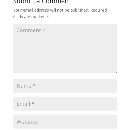
Submit a Comment
Your email address will not be published.
Required
fields are marked
*