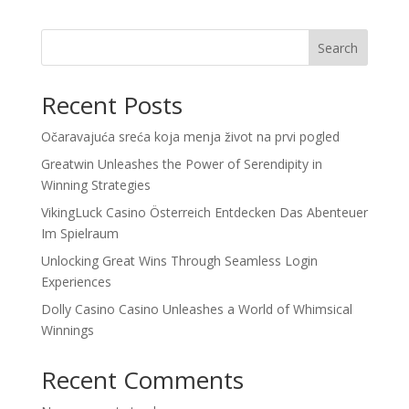
Search
Recent Posts
Očaravajuća sreća koja menja život na prvi pogled
Greatwin Unleashes the Power of Serendipity in
Winning Strategies
VikingLuck Casino Österreich Entdecken Das Abenteuer
Im Spielraum
Unlocking Great Wins Through Seamless Login
Experiences
Dolly Casino Casino Unleashes a World of Whimsical
Winnings
Recent Comments