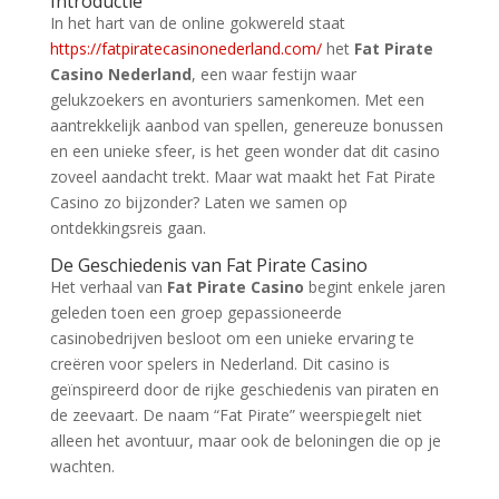
Introductie
In het hart van de online gokwereld staat
https://fatpiratecasinonederland.com/
het
Fat Pirate
Casino Nederland
, een waar festijn waar
gelukzoekers en avonturiers samenkomen. Met een
aantrekkelijk aanbod van spellen, genereuze bonussen
en een unieke sfeer, is het geen wonder dat dit casino
zoveel aandacht trekt. Maar wat maakt het Fat Pirate
Casino zo bijzonder? Laten we samen op
ontdekkingsreis gaan.
De Geschiedenis van Fat Pirate Casino
Het verhaal van
Fat Pirate Casino
begint enkele jaren
geleden toen een groep gepassioneerde
casinobedrijven besloot om een unieke ervaring te
creëren voor spelers in Nederland. Dit casino is
geïnspireerd door de rijke geschiedenis van piraten en
de zeevaart. De naam “Fat Pirate” weerspiegelt niet
alleen het avontuur, maar ook de beloningen die op je
wachten.