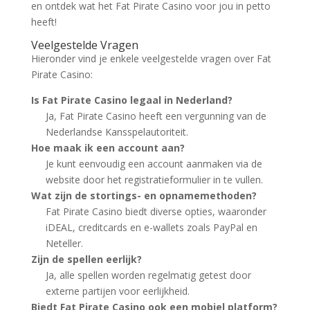
en ontdek wat het Fat Pirate Casino voor jou in petto
heeft!
Veelgestelde Vragen
Hieronder vind je enkele veelgestelde vragen over Fat
Pirate Casino:
Is Fat Pirate Casino legaal in Nederland?
Ja, Fat Pirate Casino heeft een vergunning van de
Nederlandse Kansspelautoriteit.
Hoe maak ik een account aan?
Je kunt eenvoudig een account aanmaken via de
website door het registratieformulier in te vullen.
Wat zijn de stortings- en opnamemethoden?
Fat Pirate Casino biedt diverse opties, waaronder
iDEAL, creditcards en e-wallets zoals PayPal en
Neteller.
Zijn de spellen eerlijk?
Ja, alle spellen worden regelmatig getest door
externe partijen voor eerlijkheid.
Biedt Fat Pirate Casino ook een mobiel platform?