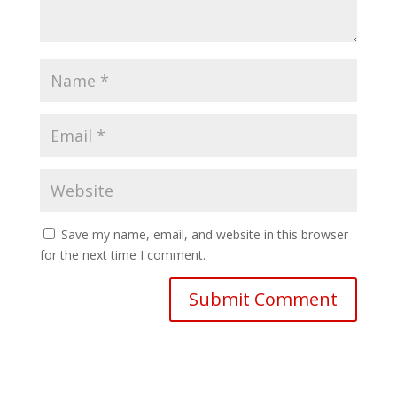
Save my name, email, and website in this browser
for the next time I comment.