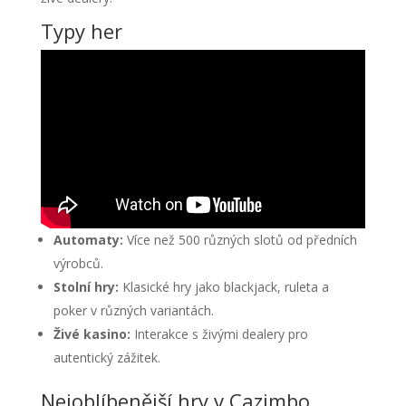
Typy her
Automaty:
Více než 500 různých slotů od předních
výrobců.
Stolní hry:
Klasické hry jako blackjack, ruleta a
poker v různých variantách.
Živé kasino:
Interakce s živými dealery pro
autentický zážitek.
Nejoblíbenější hry v Cazimbo