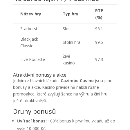
RTP
Název hry
Typ hry
(%)
Starburst
Slot
96.1
Blackjack
Stolní hra
99.5
Classic
Živé
Live Roulette
97.3
kasino
Atraktivní bonusy a akce
Jedním z hlavních lákadel
Cazimbo Casino
jsou jeho
bonusy a akce. Kasino pravidelně nabízí různé
promoakce, které zvyšují šance na výhru a činí hru
ještě atraktivnější.
Druhy bonusů
Uvítací bonus:
100% bonus k prvnímu vkladu až do
výše 10 000 Kč.