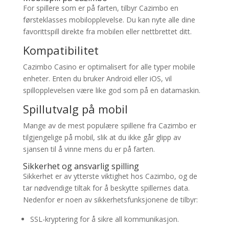
For spillere som er på farten, tilbyr Cazimbo en
førsteklasses mobilopplevelse. Du kan nyte alle dine
favorittspill direkte fra mobilen eller nettbrettet ditt.
Kompatibilitet
Cazimbo Casino er optimalisert for alle typer mobile
enheter. Enten du bruker Android eller iOS, vil
spillopplevelsen være like god som på en datamaskin.
Spillutvalg på mobil
Mange av de mest populære spillene fra Cazimbo er
tilgjengelige på mobil, slik at du ikke går glipp av
sjansen til å vinne mens du er på farten.
Sikkerhet og ansvarlig spilling
Sikkerhet er av ytterste viktighet hos Cazimbo, og de
tar nødvendige tiltak for å beskytte spillernes data.
Nedenfor er noen av sikkerhetsfunksjonene de tilbyr:
SSL-kryptering for å sikre all kommunikasjon.