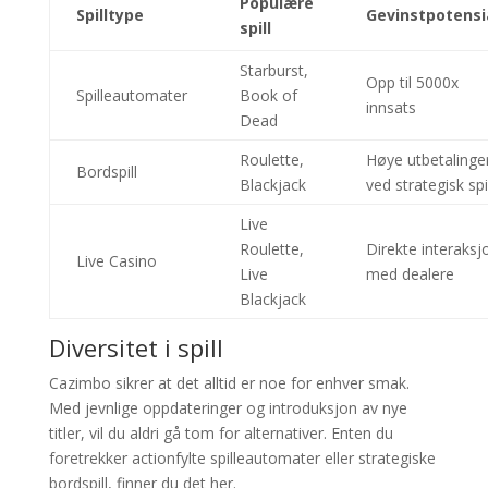
Populære
Spilltype
Gevinstpotensi
spill
Starburst,
Opp til 5000x
Spilleautomater
Book of
innsats
Dead
Roulette,
Høye utbetalinge
Bordspill
Blackjack
ved strategisk spil
Live
Roulette,
Direkte interaksj
Live Casino
Live
med dealere
Blackjack
Diversitet i spill
Cazimbo sikrer at det alltid er noe for enhver smak.
Med jevnlige oppdateringer og introduksjon av nye
titler, vil du aldri gå tom for alternativer. Enten du
foretrekker actionfylte spilleautomater eller strategiske
bordspill, finner du det her.