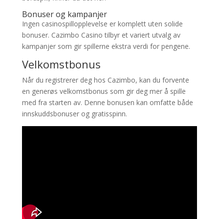
Bonuser og kampanjer
Ingen casinospillopplevelse er komplett uten solide
bonuser. Cazimbo Casino tilbyr et variert utvalg av
kampanjer som gir spillerne ekstra verdi for pengene.
Velkomstbonus
Når du registrerer deg hos Cazimbo, kan du forvente
en generøs velkomstbonus som gir deg mer å spille
med fra starten av. Denne bonusen kan omfatte både
innskuddsbonuser og gratisspinn.