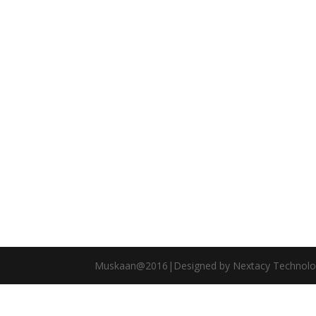
Muskaan@2016|Designed by Nextacy Technolo