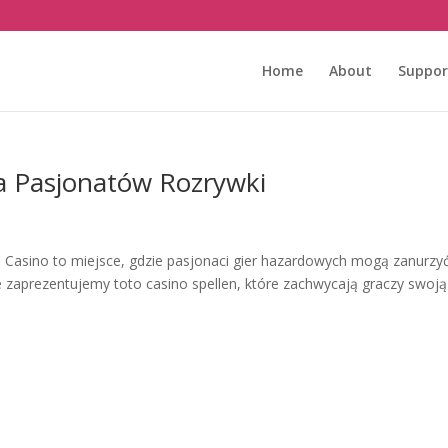
m
Home
About
Suppor
la Pasjonatów Rozrywki
 Casino to miejsce, gdzie pasjonaci gier hazardowych mogą zanurzyć
e zaprezentujemy toto casino spellen, które zachwycają graczy swoją