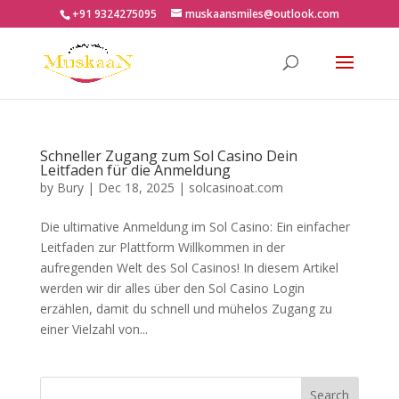
+91 9324275095
muskaansmiles@outlook.com
Schneller Zugang zum Sol Casino Dein
Leitfaden für die Anmeldung
by
Bury
|
Dec 18, 2025
|
solcasinoat.com
Die ultimative Anmeldung im Sol Casino: Ein einfacher
Leitfaden zur Plattform Willkommen in der
aufregenden Welt des Sol Casinos! In diesem Artikel
werden wir dir alles über den Sol Casino Login
erzählen, damit du schnell und mühelos Zugang zu
einer Vielzahl von...
Search