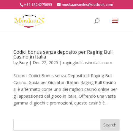
+91 9324275095
muskaansmiles@outlook.com
Codici bonus senza deposito per Raging Bull
Casino in Italia
by
Bury
|
Dec 22, 2025
|
ragingbullcasinoitalia.com
Scopri i Codici Bonus senza Deposito di Raging Bull
Casino: Guida per Giocatori Italiani Raging Bull Casino
si è affermato come uno dei migliori casinò online per
gli appassionati del gioco in Italia. Offrendo una vasta
gamma di giochi e promozioni, questo casinò è...
Search