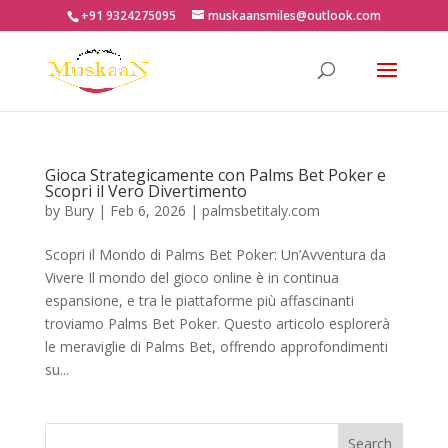
+91 9324275095
muskaansmiles@outlook.com
Gioca Strategicamente con Palms Bet Poker e
Scopri il Vero Divertimento
by
Bury
|
Feb 6, 2026
|
palmsbetitaly.com
Scopri il Mondo di Palms Bet Poker: Un’Avventura da
Vivere Il mondo del gioco online è in continua
espansione, e tra le piattaforme più affascinanti
troviamo Palms Bet Poker. Questo articolo esplorerà
le meraviglie di Palms Bet, offrendo approfondimenti
su...
Search