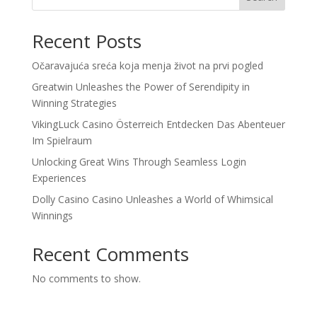
Recent Posts
Očaravajuća sreća koja menja život na prvi pogled
Greatwin Unleashes the Power of Serendipity in
Winning Strategies
VikingLuck Casino Österreich Entdecken Das Abenteuer
Im Spielraum
Unlocking Great Wins Through Seamless Login
Experiences
Dolly Casino Casino Unleashes a World of Whimsical
Winnings
Recent Comments
No comments to show.