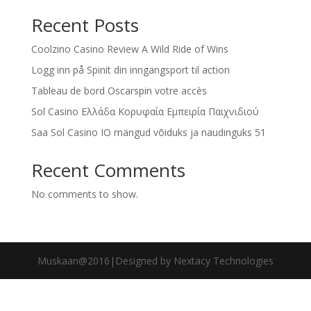
Recent Posts
Coolzino Casino Review A Wild Ride of Wins
Logg inn på Spinit din inngangsport til action
Tableau de bord Oscarspin votre accès
Sol Casino Ελλάδα Κορυφαία Εμπειρία Παιχνιδιού
Saa Sol Casino IO mängud võiduks ja naudinguks 51
Recent Comments
No comments to show.
Muskaan@2016|Designed by Nextacy Technologies