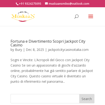
+91 9324275095
muskaansmiles@outlook.com
Fortuna e Divertimento Scopri Jackpot City
Casino
by
Bury
|
Dec 8, 2025
|
jackpotcitycasinoitalia.com
Sogni e Vincite: L’Acropoli del Gioco con Jackpot City
Casino Se sei un appassionato di giochi d'azzardo
online, probabilmente hai già sentito parlare di Jackpot
City Casino. Questo casino virtuale è diventato un
punto di riferimento nel panorama...
Search