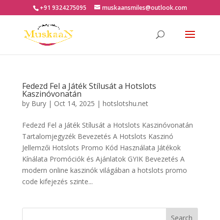
+91 9324275095
muskaansmiles@outlook.com
Fedezd Fel a Játék Stílusát a Hotslots
Kaszinóvonatán
by
Bury
|
Oct 14, 2025
|
hotslotshu.net
Fedezd Fel a Játék Stílusát a Hotslots Kaszinóvonatán
Tartalomjegyzék Bevezetés A Hotslots Kaszinó
Jellemzői Hotslots Promo Kód Használata Játékok
Kínálata Promóciók és Ajánlatok GYIK Bevezetés A
modern online kaszinók világában a hotslots promo
code kifejezés szinte...
Search