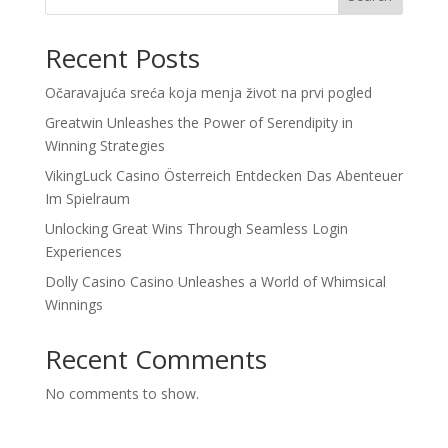
Recent Posts
Očaravajuća sreća koja menja život na prvi pogled
Greatwin Unleashes the Power of Serendipity in
Winning Strategies
VikingLuck Casino Österreich Entdecken Das Abenteuer
Im Spielraum
Unlocking Great Wins Through Seamless Login
Experiences
Dolly Casino Casino Unleashes a World of Whimsical
Winnings
Recent Comments
No comments to show.