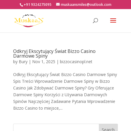
+91 9324275095
muskaansmiles@outlook.com
Odkryj Ekscytujący Świat Bizzo Casino
Darmowe Spiny
by
Bury
|
Nov 1, 2025
|
bizzocasinopl.net
Odkryj Ekscytujący Świat Bizzo Casino Darmowe Spiny
Spis Treści Wprowadzenie Darmowe Spiny w Bizzo
Casino Jak Zdobywać Darmowe Spiny? Gry Oferujące
Darmowe Spiny Korzyści z Używania Darmowych
Spinów Najczęściej Zadawane Pytania Wprowadzenie
Bizzo Casino to miejsce,...
Search