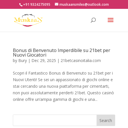
+91 9324275095
muskaansmiles@outlook.com
Bonus di Benvenuto Imperdibile su 21bet per
Nuovi Giocatori
by
Bury
|
Dec 29, 2025
|
21betcasinoitalia.com
Scopri il Fantastico Bonus di Benvenuto su 21bet per i
Nuovi Utenti! Se sei un appassionato di giochi online e
stai cercando una nuova piattaforma per cimentarti,
non puoi assolutamente perderti 21bet. Questo casinò
online offre un’ampia gamma di giochi e una...
Search