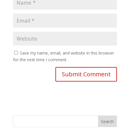
Save my name, email, and website in this browser
for the next time I comment.
Search