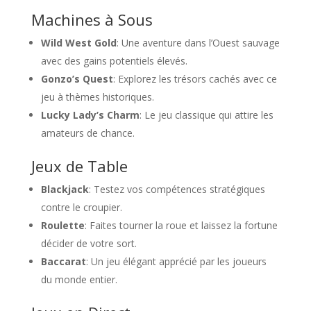
Machines à Sous
Wild West Gold
: Une aventure dans l’Ouest sauvage
avec des gains potentiels élevés.
Gonzo’s Quest
: Explorez les trésors cachés avec ce
jeu à thèmes historiques.
Lucky Lady’s Charm
: Le jeu classique qui attire les
amateurs de chance.
Jeux de Table
Blackjack
: Testez vos compétences stratégiques
contre le croupier.
Roulette
: Faites tourner la roue et laissez la fortune
décider de votre sort.
Baccarat
: Un jeu élégant apprécié par les joueurs
du monde entier.