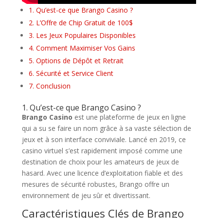
1. Qu’est-ce que Brango Casino ?
2. L’Offre de Chip Gratuit de 100$
3. Les Jeux Populaires Disponibles
4. Comment Maximiser Vos Gains
5. Options de Dépôt et Retrait
6. Sécurité et Service Client
7. Conclusion
1. Qu’est-ce que Brango Casino ?
Brango Casino
est une plateforme de jeux en ligne
qui a su se faire un nom grâce à sa vaste sélection de
jeux et à son interface conviviale. Lancé en 2019, ce
casino virtuel s’est rapidement imposé comme une
destination de choix pour les amateurs de jeux de
hasard. Avec une licence d’exploitation fiable et des
mesures de sécurité robustes, Brango offre un
environnement de jeu sûr et divertissant.
Caractéristiques Clés de Brango