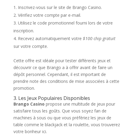
Inscrivez-vous sur le site de Brango Casino.
Vérifiez votre compte par e-mail.
Utilisez le code promotionnel fourni lors de votre
inscription.
Recevez automatiquement votre
$100 chip gratuit
sur votre compte.
Cette offre est idéale pour tester différents jeux et
découvrir ce que Brango a à offrir avant de faire un
dépôt personnel. Cependant, il est important de
prendre note des conditions de mise associées à cette
promotion.
3. Les Jeux Populaires Disponibles
Brango Casino
propose une multitude de jeux pour
satisfaire tous les goûts. Que vous soyez fan de
machines à sous ou que vous préfériez les jeux de
table comme le blackjack et la roulette, vous trouverez
votre bonheur ici.